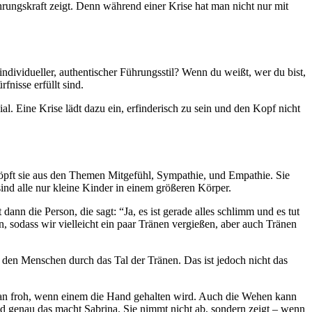
hrungskraft zeigt. Denn während einer Krise hat man nicht nur mit
 individueller, authentischer Führungsstil? Wenn du weißt, wer du bist,
nisse erfüllt sind.
l. Eine Krise lädt dazu ein, erfinderisch zu sein und den Kopf nicht
öpft sie aus den Themen Mitgefühl, Sympathie, und Empathie. Sie
ind alle nur kleine Kinder in einem größeren Körper.
n die Person, die sagt: “Ja, es ist gerade alles schlimm und es tut
 sodass wir vielleicht ein paar Tränen vergießen, aber auch Tränen
mit den Menschen durch das Tal der Tränen. Das ist jedoch nicht das
man froh, wenn einem die Hand gehalten wird. Auch die Wehen kann
Und genau das macht Sabrina. Sie nimmt nicht ab, sondern zeigt – wenn