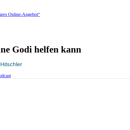
rbares Online-Angebot“
ine Godi helfen kann
Hitschler
odcast