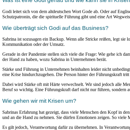
Was ist eine Godi genau und wie kann sie in Krisen
Godi leitet sich von dem altdeutschen Wort Gode ab. Oder auf Englisc
Schutzpatronin, die die spirituelle Führung gibt und eine Art Wegweise
Wie überträgt sich Godi auf das Business?
Sabrina ist sozusagen ein Backup. Wenn alle Stricke reißen, legt sie 
Kommunikation oder der Umsatz.
Gerade in der Pandemie stellen sich viele die Frage: Wie gehe ich dam
der Hand zu haben, wozu Sabrina in Unternehmen berät.
Stärke und Führung in Unternehmen beinhalten leider nicht unbeding
eine Krise hindurchzugehen. Die Person hinter der Führungskraft tritt
Dabei wird Stärke oft mit Härte verwechselt. Wir sind jedoch alle Me
Beruf so wichtig. Eine Führungskraft darf nicht nur führen, sondern
Wie gehen wir mit Krisen um?
Sabrinas Erfahrung hat gezeigt, dass viele Menschen den Kopf in den 
und an die Hand zu nehmen. Sie dürfen Emotionen zeigen. So viele Me
Es gilt jedoch, Verantwortung dafür zu übernehmen. In Verantwortung 