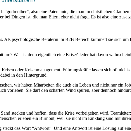
 unterstützen?
h “godmother”, also eine Patentante, die man im christlichen Glauben 
r bei Dingen ist, die man Eltern eher nicht fragt. Es ist also eine zusä
los. Als psychologische Beraterin im B2B Bereich kümmert sie sich um Kr
it um? Was ist denn eigentlich eine Krise? Jeder hat davon wahrscheinli
t Krisen oder Krisenmanagement. Führungskräfte lassen sich oft nichts
 dabei in den Hintergrund.
nschen, wir haben Mitarbeiter, die auch ein Leben und nicht nur ein J
 auch vorleben. Sie darf den scharfen Wind spüren, aber dennoch hindu
Sand stecken und hoffen, dass die Krise vorbeigehen wird. Teamleiter:
nschen erleben ein Burnout, weil sie nicht im Einklang sind mit ihre
steckt das Wort “Antwort”. Und eine Antwort ist eine Lösung auf eine 