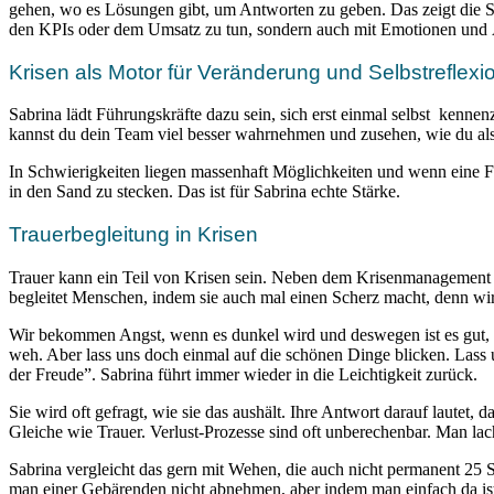
gehen, wo es Lösungen gibt, um Antworten zu geben. Das zeigt die Stä
den KPIs oder dem Umsatz zu tun, sondern auch mit Emotionen und Ä
Krisen als Motor für Veränderung und Selbstreflexi
Sabrina lädt Führungskräfte dazu sein, sich erst einmal selbst kennenz
kannst du dein Team viel besser wahrnehmen und zusehen, wie du als F
In Schwierigkeiten liegen massenhaft Möglichkeiten und wenn eine Führ
in den Sand zu stecken. Das ist für Sabrina echte Stärke.
Trauerbegleitung in Krisen
Trauer kann ein Teil von Krisen sein. Neben dem Krisenmanagement i
begleitet Menschen, indem sie auch mal einen Scherz macht, denn wir 
Wir bekommen Angst, wenn es dunkel wird und deswegen ist es gut, ein
weh. Aber lass uns doch einmal auf die schönen Dinge blicken. Lass 
der Freude”. Sabrina führt immer wieder in die Leichtigkeit zurück.
Sie wird oft gefragt, wie sie das aushält. Ihre Antwort darauf lautet, 
Gleiche wie Trauer. Verlust-Prozesse sind oft unberechenbar. Man lac
Sabrina vergleicht das gern mit Wehen, die auch nicht permanent 2
man einer Gebärenden nicht abnehmen, aber indem man einfach da ist, 