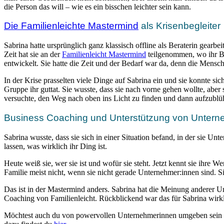
die Person das will – wie es ein bisschen leichter sein kann.
Die Familienleichte Mastermind
als Krisenbegleiter
Sabrina hatte ursprünglich ganz klassisch offline als Beraterin gearb
Zeit hat sie an der
Familienleicht Mastermind
teilgenommen, wo ihr Bu
entwickelt. Sie hatte die Zeit und der Bedarf war da, denn die Mensc
In der Krise prasselten viele Dinge auf Sabrina ein und sie konnte si
Gruppe ihr guttat. Sie wusste, dass sie nach vorne gehen wollte, aber 
versuchte, den Weg nach oben ins Licht zu finden und dann aufzublü
Business Coaching und Unterstützung von Untern
Sabrina wusste, dass sie sich in einer Situation befand, in der sie Un
lassen, was wirklich ihr Ding ist.
Heute weiß sie, wer sie ist und wofür sie steht. Jetzt kennt sie ihre 
Familie meist nicht, wenn sie nicht gerade Unternehmer:innen sind. S
Das ist in der Mastermind anders. Sabrina hat die Meinung anderer U
Coaching von Familienleicht. Rückblickend war das für Sabrina wirkli
Möchtest auch du von powervollen Unternehmerinnen umgeben sein un