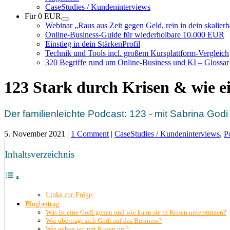
CaseStudies / Kundeninterviews
Für 0 EUR
Webinar „Raus aus Zeit gegen Geld, rein in dein skalie
Online-Business-Guide für wiederholbare 10.000 EUR
Einstieg in dein StärkenProfil
Technik und Tools incl. großem Kursplattform-Vergleich
320 Begriffe rund um Online-Business und KI – Glossar
123 Stark durch Krisen & wie e
Der familienleichte Podcast: 123 - mit Sabrina Godi 
5. November 2021
|
1 Comment
|
CaseStudies / Kundeninterviews
,
P
Inhaltsverzeichnis
Links zur Folge:
Blogbeitrag
Was ist eine Godi genau und wie kann sie in Krisen unterstützen?
Wie überträgt sich Godi auf das Business?
Wie gehen wir mit Krisen um?