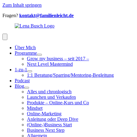
Zum Inhalt springen
Fragen?
kontakt@familienleicht.de
Über Mich
Programme
Grow my business – seit 2017 –
Next Level Mastermind
1-zu-1
1:1 Beratung/Sparring/Mentoring-Begleitung
Podcast
Blog
Alles und chronlogisch
Launchen und Verkaufen
Produkte – Online-Kurs und Co
Mindset
Online-Marketing
Anleitung oder Deep Dive
(Online-)Business Start
Business Next Step
Allgemein