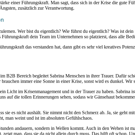
rke einer Führungskraft. Man sagt, dass sich in der Krise die gute Fü
ngsten, zusätzlich zur Verantwortung.
on
ulernen. Wer bist du eigentlich? Wie führst du eigentlich? Was ist dein
ührungskraft dein Team im Unternehmen so platzierst, dass alle Bedürf
ungskraft das verstanden hat, dann gibt es sehr viel kreatives Potenzia
m B2B Bereich begleitet Sabrina Menschen in ihrer Trauer. Dafür sch
brauchen immer eine Sonne in einer Krise, sonst wird es dunkel. Wir s
 Licht im Krisenmanagement und in der Trauer zu haben. Sabrina ist dan
uns auf die tollen Erinnerungen sehen, sodass wir Gänsehaut bekommen,
dass sie es nicht aushält. Sie nimmt nicht den Schmerz ab. Ja, sie geht 
ht, man weint und ist im absoluten Gefühlschaos.
5 Stunden andauern, sondern in Wellen kommt. Auch in den Wehen ist 
zeigt man, dass sie da nicht allein durch muss. Das hilft oft schon. 