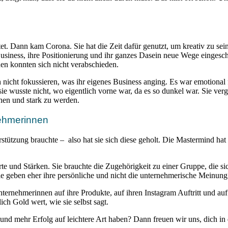
eitet. Dann kam Corona. Sie hat die Zeit dafür genutzt, um kreativ zu 
siness, ihre Positionierung und ihr ganzes Dasein neue Wege eingesc
hen konnten sich nicht verabschieden.
ch nicht fokussieren, was ihr eigenes Business anging. Es war emotiona
sie wusste nicht, wo eigentlich vorne war, da es so dunkel war. Sie ver
hen und stark zu werden.
ehmerinnen
terstützung brauchte – also hat sie sich diese geholt. Die Mastermind ha
Werte und Stärken. Sie brauchte die Zugehörigkeit zu einer Gruppe, die 
ie geben eher ihre persönliche und nicht die unternehmerische Meinung
nternehmerinnen auf ihre Produkte, auf ihren Instagram Auftritt und a
ch Gold wert, wie sie selbst sagt.
d mehr Erfolg auf leichtere Art haben? Dann freuen wir uns, dich in