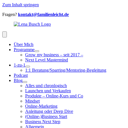
Zum Inhalt springen
Fragen?
kontakt@familienleicht.de
Über Mich
Programme
Grow my business – seit 2017 –
Next Level Mastermind
1-zu-1
1:1 Beratung/Sparring/Mentoring-Begleitung
Podcast
Blog
Alles und chronlogisch
Launchen und Verkaufen
Produkte – Online-Kurs und Co
Mindset
Online-Marketing
Anleitung oder Deep Dive
(Online-)Business Start
Business Next Step
Allgemein