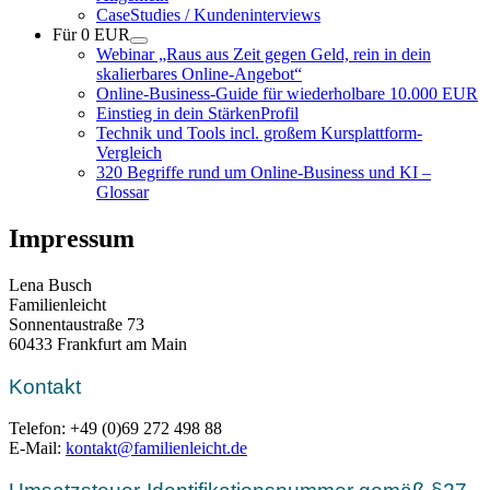
CaseStudies / Kundeninterviews
Für 0 EUR
Webinar „Raus aus Zeit gegen Geld, rein in dein
skalierbares Online-Angebot“
Online-Business-Guide für wiederholbare 10.000 EUR
Einstieg in dein StärkenProfil
Technik und Tools incl. großem Kursplattform-
Vergleich
320 Begriffe rund um Online-Business und KI –
Glossar
Impressum
Lena Busch
Familienleicht
Sonnentaustraße 73
60433 Frankfurt am Main
Kontakt
Telefon: +49 (0)69 272 498 88
E-Mail:
kontakt@familienleicht.de