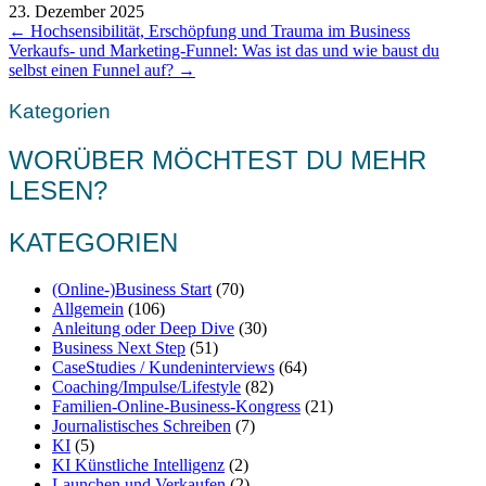
23. Dezember 2025
POSTS
← Hochsensibilität, Erschöpfung und Trauma im Business
Verkaufs- und Marketing-Funnel: Was ist das und wie baust du
NAVIGATION
selbst einen Funnel auf? →
Kategorien
WORÜBER MÖCHTEST DU MEHR
LESEN?
KATEGORIEN
(Online-)Business Start
(70)
Allgemein
(106)
Anleitung oder Deep Dive
(30)
Business Next Step
(51)
CaseStudies / Kundeninterviews
(64)
Coaching/Impulse/Lifestyle
(82)
Familien-Online-Business-Kongress
(21)
Journalistisches Schreiben
(7)
KI
(5)
KI Künstliche Intelligenz
(2)
Launchen und Verkaufen
(2)