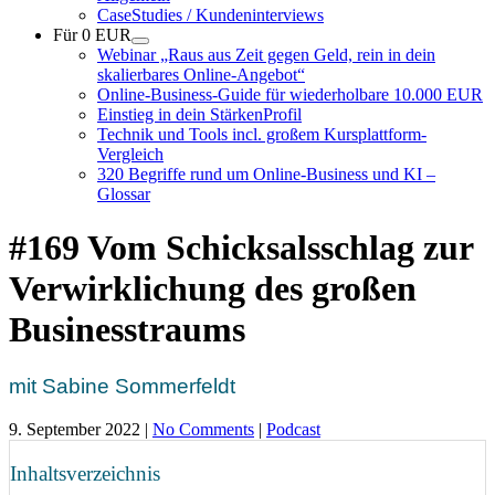
CaseStudies / Kundeninterviews
Für 0 EUR
Webinar „Raus aus Zeit gegen Geld, rein in dein
skalierbares Online-Angebot“
Online-Business-Guide für wiederholbare 10.000 EUR
Einstieg in dein StärkenProfil
Technik und Tools incl. großem Kursplattform-
Vergleich
320 Begriffe rund um Online-Business und KI –
Glossar
#169 Vom Schicksalsschlag zur
Verwirklichung des großen
Businesstraums
mit Sabine Sommerfeldt
9. September 2022
|
No Comments
|
Podcast
Inhaltsverzeichnis