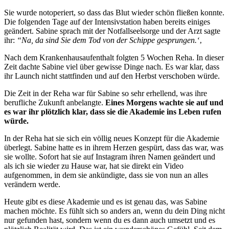
Sie wurde notoperiert, so dass das Blut wieder schön fließen konnte.
Die folgenden Tage auf der Intensivstation haben bereits einiges
geändert. Sabine sprach mit der Notfallseelsorge und der Arzt sagte
ihr:
“Na, da sind Sie dem Tod von der Schippe gesprungen.‘
‚
Nach dem Krankenhausaufenthalt folgten 5 Wochen Reha. In dieser
Zeit dachte Sabine viel über gewisse Dinge nach. Es war klar, dass
ihr Launch nicht stattfinden und auf den Herbst verschoben würde.
Die Zeit in der Reha war für Sabine so sehr erhellend, was ihre
berufliche Zukunft anbelangte.
Eines Morgens wachte sie auf und
es war ihr plötzlich klar, dass sie die Akademie ins Leben rufen
würde.
In der Reha hat sie sich ein völlig neues Konzept für die Akademie
überlegt. Sabine hatte es in ihrem Herzen gespürt, dass das war, was
sie wollte. Sofort hat sie auf Instagram ihren Namen geändert und
als ich sie wieder zu Hause war, hat sie direkt ein Video
aufgenommen, in dem sie ankündigte, dass sie von nun an alles
verändern werde.
Heute gibt es diese Akademie und es ist genau das, was Sabine
machen möchte. Es fühlt sich so anders an, wenn du dein Ding nicht
nur gefunden hast, sondern wenn du es dann auch umsetzt und es