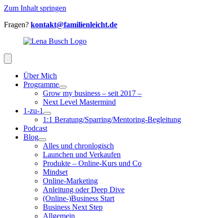
Zum Inhalt springen
Fragen?
kontakt@familienleicht.de
Über Mich
Programme
Grow my business – seit 2017 –
Next Level Mastermind
1-zu-1
1:1 Beratung/Sparring/Mentoring-Begleitung
Podcast
Blog
Alles und chronlogisch
Launchen und Verkaufen
Produkte – Online-Kurs und Co
Mindset
Online-Marketing
Anleitung oder Deep Dive
(Online-)Business Start
Business Next Step
Allgemein