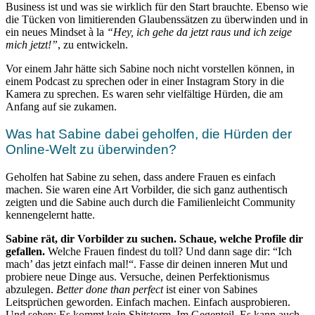
Business ist und was sie wirklich für den Start brauchte. Ebenso wie
die Tücken von limitierenden Glaubenssätzen zu überwinden und in
ein neues Mindset à la
“Hey, ich gehe da jetzt raus und ich zeige
mich jetzt!”
, zu entwickeln.
Vor einem Jahr hätte sich Sabine noch nicht vorstellen können, in
einem Podcast zu sprechen oder in einer Instagram Story in die
Kamera zu sprechen. Es waren sehr vielfältige Hürden, die am
Anfang auf sie zukamen.
Was hat Sabine dabei geholfen, die Hürden der
Online-Welt zu überwinden?
Geholfen hat Sabine zu sehen, dass andere Frauen es einfach
machen. Sie waren eine Art Vorbilder, die sich ganz authentisch
zeigten und die Sabine auch durch die Familienleicht Community
kennengelernt hatte.
Sabine rät, dir Vorbilder zu suchen. Schaue, welche Profile dir
gefallen.
Welche Frauen findest du toll? Und dann sage dir: “Ich
mach’ das jetzt einfach mal!“. Fasse dir deinen inneren Mut und
probiere neue Dinge aus. Versuche, deinen Perfektionismus
abzulegen.
Better done than perfect
ist einer von Sabines
Leitsprüchen geworden. Einfach machen. Einfach ausprobieren.
Und sehen: Es kommt kein Shitstorm. Im Gegenteil. Es kann auch