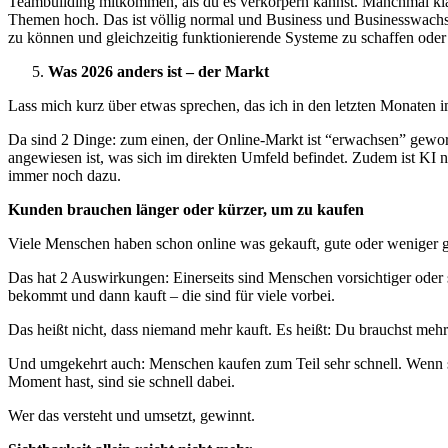
Teambuilding mitkommen, als du es verkörpern kannst. Manchmal kl
Themen hoch. Das ist völlig normal und Business und Businesswachs
zu können und gleichzeitig funktionierende Systeme zu schaffen oder
Was 2026 anders ist – der Markt
Lass mich kurz über etwas sprechen, das ich in den letzten Monaten i
Da sind 2 Dinge: zum einen, der Online-Markt ist “erwachsen” gew
angewiesen ist, was sich im direkten Umfeld befindet. Zudem ist KI
immer noch dazu.
Kunden brauchen länger oder kürzer, um zu kaufen
Viele Menschen haben schon online was gekauft, gute oder weniger 
Das hat 2 Auswirkungen: Einerseits sind Menschen vorsichtiger oder 
bekommt und dann kauft – die sind für viele vorbei.
Das heißt nicht, dass niemand mehr kauft. Es heißt: Du brauchst meh
Und umgekehrt auch: Menschen kaufen zum Teil sehr schnell. Wenn si
Moment hast, sind sie schnell dabei.
Wer das versteht und umsetzt, gewinnt.