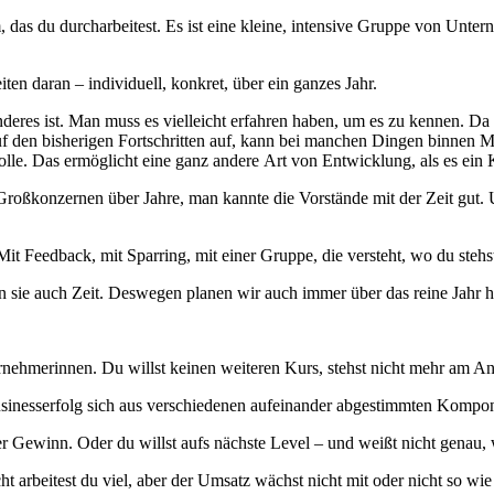
 das du durcharbeitest. Es ist eine kleine, intensive Gruppe von Unter
ten daran – individuell, konkret, über ein ganzes Jahr.
es ist. Man muss es vielleicht erfahren haben, um es zu kennen. Da
 auf den bisherigen Fortschritten auf, kann bei manchen Dingen binnen 
lle. Das ermöglicht eine ganz andere Art von Entwicklung, als es ein
 Großkonzernen über Jahre, man kannte die Vorstände mit der Zeit gut
 Mit Feedback, mit Sparring, mit einer Gruppe, die versteht, wo du stehs
 sie auch Zeit. Deswegen planen wir auch immer über das reine Jahr h
rnehmerinnen. Du willst keinen weiteren Kurs, stehst nicht mehr am A
in Businesserfolg sich aus verschiedenen aufeinander abgestimmten Komp
r Gewinn. Oder du willst aufs nächste Level – und weißt nicht genau, 
icht arbeitest du viel, aber der Umsatz wächst nicht mit oder nicht so wi