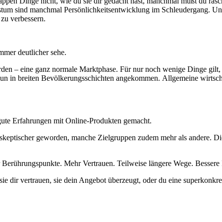
appen Dinge nicht, wie du sie dir gedacht hast, manchmal mußt du r
tum sind manchmal Persönlichkeitsentwicklung im Schleudergang. Und 
 zu verbessern.
mmer deutlicher sehe.
orden – eine ganz normale Marktphase. Für nur noch wenige Dinge gil
 nun in breiten Bevölkerungsschichten angekommen. Allgemeine wirtsc
gute Erfahrungen mit Online-Produkten gemacht.
skeptischer geworden, manche Zielgruppen zudem mehr als andere. Die 
r Berührungspunkte. Mehr Vertrauen. Teilweise längere Wege. Bessere F
e dir vertrauen, sie dein Angebot überzeugt, oder du eine superkonkr