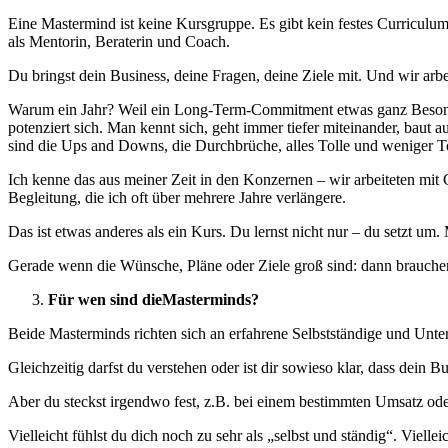
Eine Mastermind ist keine Kursgruppe. Es gibt kein festes Curriculum,
als Mentorin, Beraterin und Coach.
Du bringst dein Business, deine Fragen, deine Ziele mit. Und wir arbei
Warum ein Jahr? Weil ein Long-Term-Commitment etwas ganz Besonder
potenziert sich. Man kennt sich, geht immer tiefer miteinander, baut
sind die Ups and Downs, die Durchbrüche, alles Tolle und weniger To
Ich kenne das aus meiner Zeit in den Konzernen – wir arbeiteten mit
Begleitung, die ich oft über mehrere Jahre verlängere.
Das ist etwas anderes als ein Kurs. Du lernst nicht nur – du setzt um.
Gerade wenn die Wünsche, Pläne oder Ziele groß sind: dann brauchen
Für wen sind dieMasterminds?
Beide Masterminds richten sich an erfahrene Selbstständige und Unte
Gleichzeitig darfst du verstehen oder ist dir sowieso klar, dass de
Aber du steckst irgendwo fest, z.B. bei einem bestimmten Umsatz ode
Vielleicht fühlst du dich noch zu sehr als „selbst und ständig“. Vielle