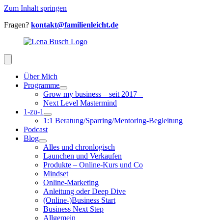
Zum Inhalt springen
Fragen?
kontakt@familienleicht.de
Über Mich
Programme
Grow my business – seit 2017 –
Next Level Mastermind
1-zu-1
1:1 Beratung/Sparring/Mentoring-Begleitung
Podcast
Blog
Alles und chronlogisch
Launchen und Verkaufen
Produkte – Online-Kurs und Co
Mindset
Online-Marketing
Anleitung oder Deep Dive
(Online-)Business Start
Business Next Step
Allgemein