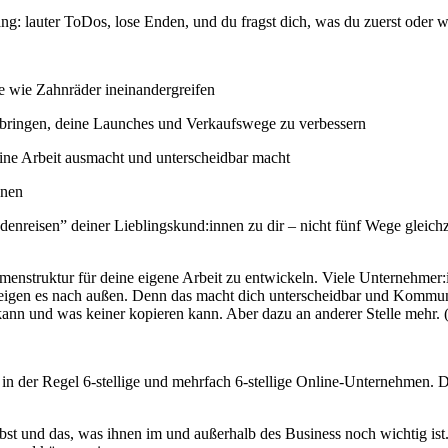
ng: lauter ToDos, lose Enden, und du fragst dich, was du zuerst oder 
ie wie Zahnräder ineinandergreifen
bringen, deine Launches und Verkaufswege zu verbessern
eine Arbeit ausmacht und unterscheidbar macht
nnen
enreisen” deiner Lieblingskund:innen zu dir – nicht fünf Wege gleich
nstruktur für deine eigene Arbeit zu entwickeln. Viele Unternehmer:i
igen es nach außen. Denn das macht dich unterscheidbar und Kommunika
 kann und was keiner kopieren kann. Aber dazu an anderer Stelle mehr. 
n der Regel 6-stellige und mehrfach 6-stellige Online-Unternehmen. Di
lbst und das, was ihnen im und außerhalb des Business noch wichtig is