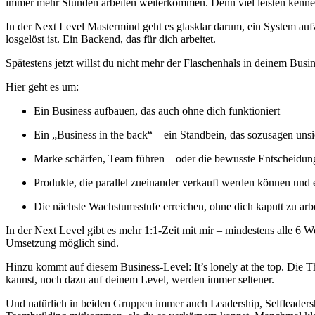
immer mehr Stunden arbeiten weiterkommen. Denn viel leisten kenne
In der Next Level Mastermind geht es glasklar darum, ein System aufz
losgelöst ist. Ein Backend, das für dich arbeitet.
Spätestens jetzt willst du nicht mehr der Flaschenhals in deinem Bu
Hier geht es um:
Ein Business aufbauen, das auch ohne dich funktioniert
Ein „Business in the back“ – ein Standbein, das sozusagen un
Marke schärfen, Team führen – oder die bewusste Entscheidung
Produkte, die parallel zueinander verkauft werden können und e
Die nächste Wachstumsstufe erreichen, ohne dich kaputt zu arb
In der Next Level gibt es mehr 1:1-Zeit mit mir – mindestens alle 6 
Umsetzung möglich sind.
Hinzu kommt auf diesem Business-Level: It’s lonely at the top. Die 
kannst, noch dazu auf deinem Level, werden immer seltener.
Und natürlich in beiden Gruppen immer auch Leadership, Selfleaders