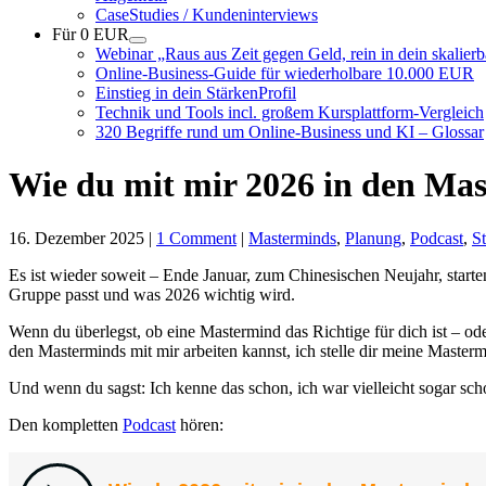
CaseStudies / Kundeninterviews
Für 0 EUR
Webinar „Raus aus Zeit gegen Geld, rein in dein skalie
Online-Business-Guide für wiederholbare 10.000 EUR
Einstieg in dein StärkenProfil
Technik und Tools incl. großem Kursplattform-Vergleich
320 Begriffe rund um Online-Business und KI – Glossar
Wie du mit mir 2026 in den Mas
16. Dezember 2025
|
1 Comment
|
Masterminds
,
Planung
,
Podcast
,
St
Es ist wieder soweit – Ende Januar, zum Chinesischen Neujahr, starte
Gruppe passt und was 2026 wichtig wird.
Wenn du überlegst, ob eine Mastermind das Richtige für dich ist – od
den Masterminds mit mir arbeiten kannst, ich stelle dir meine Master
Und wenn du sagst: Ich kenne das schon, ich war vielleicht sogar scho
Den kompletten
Podcast
hören: