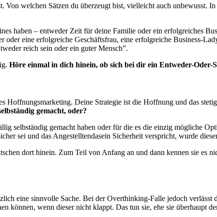
bst. Von welchen Sätzen du überzeugt bist, vielleicht auch unbewusst. I
nes haben – entweder Zeit für deine Familie oder ein erfolgreiches Bu
 oder eine erfolgreiche Geschäftsfrau, eine erfolgreiche Business-Lad
ntweder reich sein oder ein guter Mensch”.
ig.
Höre einmal in dich hinein, ob sich bei dir ein Entweder-Oder-Sa
nes Hoffnungsmarketing. Deine Strategie ist die Hoffnung und das stetig
 selbständig gemacht, oder?
fällig selbständig gemacht haben oder für die es die einzig mögliche Opt
sicher sei und das Angestelltendasein Sicherheit verspricht, wurde dies
 rutschen dort hinein. Zum Teil von Anfang an und dann kennen sie es ni
tzlich eine sinnvolle Sache. Bei der Overthinking-Falle jedoch verläss
chen können, wenn dieser nicht klappt. Das tun sie, ehe sie überhaupt 