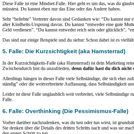
Diese Falle ist eine Mindset-Falle. Hier geht es um das, was du glau
müsstest. Du kannst eben nur das Eine oder das Andere haben.
Sehr “beliebte” Vertreter davon sind Gedanken wie: “Du kannst nur ei
alter Kindheits-Ursprung davon. Du kannst “entweder eine gute Mutter
Geld verdienen”. “Du kannst entweder reich sein oder glücklich”, “e
Das sind nur einige Beispiele und du siehst: Schon dabei ist es vielfält
5. Falle: Die Kurzsichtigkeit (aka Hamsterrad)
In der Kurzsichtigkeits-Falle (aka Hamsterrad) ist dein Marketing rei
Zwischendurch bist du unzufrieden,
denn dafür hast du dich nicht
Allerdings hängen in dieser Falle viele Selbständige, die sich eher zu
ständig” oder die weitverbreitete Auffassung, dass Selbständigkeit un
Leider ist diese Falle unglaublich weit verbreitet, viele Selbständige
Falle.
6. Falle: Overthinking (Die Pessimismus-Falle)
Vorher darüber nachzudenken, was du tust oder tun wirst, ist grundsä
Sie denken über die Details des dritten Schritts nach und was sie ma
den ersten Schritt zu tun.