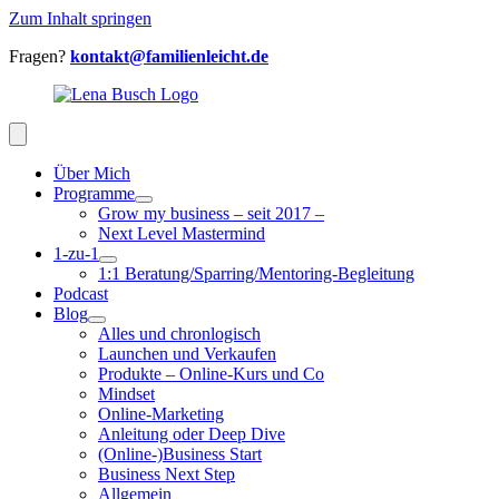
Zum Inhalt springen
Fragen?
kontakt@familienleicht.de
Über Mich
Programme
Grow my business – seit 2017 –
Next Level Mastermind
1-zu-1
1:1 Beratung/Sparring/Mentoring-Begleitung
Podcast
Blog
Alles und chronlogisch
Launchen und Verkaufen
Produkte – Online-Kurs und Co
Mindset
Online-Marketing
Anleitung oder Deep Dive
(Online-)Business Start
Business Next Step
Allgemein