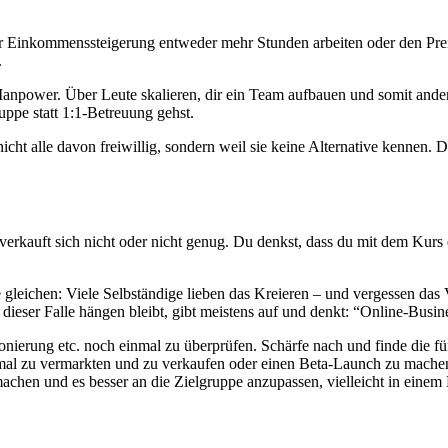
r Einkommenssteigerung entweder mehr Stunden arbeiten oder den Preis 
.
t Manpower. Über Leute skalieren, dir ein Team aufbauen und somit ande
ruppe statt 1:1-Betreuung gehst.
cht alle davon freiwillig, sondern weil sie keine Alternative kennen. D
r verkauft sich nicht oder nicht genug. Du denkst, dass du mit dem Kurs
e gleichen: Viele Selbständige lieben das Kreieren – und vergessen das
 dieser Falle hängen bleibt, gibt meistens auf und denkt: “Online-Busine
itionierung etc. noch einmal zu überprüfen. Schärfe nach und finde die
mal zu vermarkten und zu verkaufen oder einen Beta-Launch zu machen
 machen und es besser an die Zielgruppe anzupassen, vielleicht in eine