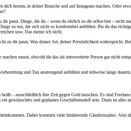
e um dich herum, in deiner Branche und auf Instagram machen. Oder etw
das?
 dir passt. Dinge, die du – wenn du ehrlich zu dir selbst bist – nich
Dinge zu tun, die sich nicht so komfortabel anfühlen: Bis du das rich
reichen usw. Das meine ich nicht.
cht zu dir passt. Was deiner Art, deiner Persönlichkeit widerspricht. B
hen musst, obwohl dir das als introvertierte Person gar nicht entspric
h Vorbereitung und Tun anstrengend anfühlen und teilweise lange dauern
n heißt – ausschließlich ihre Zeit gegen Geld tauschen. Es sind Freelan
 ein gewünschtes und geplantes Geschäftsmodell sein. Dann ist alles i
ilzeiteinkommen. Daher kommen viele limitierende Glaubenssätze. Also