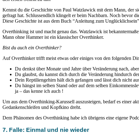
Kennst du die Geschichte von Paul Watzlawick mit dem Mann, der si
gefragt hat. Schlussendlich klingelt er beim Nachbarn. Noch bevor 
Diese Geschichte ist aus dem Buch “Anleitung zum Unglücklichsein”
Overthinking ist und macht genau das. Watzlawick ist bekanntermaßen
Mann ohne Hammer ist ein klassischer Overthinker.
Bist du auch ein Overthinker?
Auf Overthinker trifft meist etwas oder einiges von den folgenden D
Du denkst über Monate und Jahre über Veränderung nach, aber 
Du glaubst, du kannst dich durch die Veränderung hindurch 
Dein Reptiliengehirn hält dich gefangen und lässt dich nicht a
Du hängst im selben Stand oder auf dem selben Einkommensleve
ja – das kenne ich auch !
Um aus dem Overthinking-Karussell auszusteigen, bedarf es einer akti
Gedankenschleifen und Kopfkino dreht.
Dem Phänomen des Overthinking habe ich übrigens eine eigene Podca
7. Falle: Einmal und nie wieder