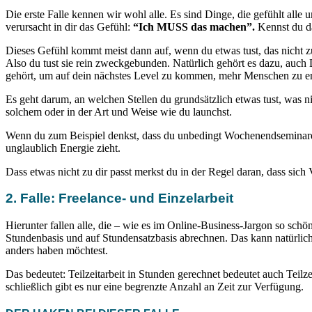
Die erste Falle kennen wir wohl alle. Es sind Dinge, die gefühlt all
verursacht in dir das Gefühl:
“Ich MUSS das machen”.
Kennst du 
Dieses Gefühl kommt meist dann auf, wenn du etwas tust, das nicht zu
Also du tust sie rein zweckgebunden. Natürlich gehört es dazu, auch 
gehört, um auf dein nächstes Level zu kommen, mehr Menschen zu er
Es geht darum, an welchen Stellen du grundsätzlich etwas tust, was ni
solchem oder in der Art und Weise wie du launchst.
Wenn du zum Beispiel denkst, dass du unbedingt Wochenendseminare mac
unglaublich Energie zieht.
Dass etwas nicht zu dir passt merkst du in der Regel daran, dass sic
2. Falle: Freelance- und Einzelarbeit
Hierunter fallen alle, die – wie es im Online-Business-Jargon so schö
Stundenbasis und auf Stundensatzbasis abrechnen. Das kann natürlich
anders haben möchtest.
Das bedeutet: Teilzeitarbeit in Stunden gerechnet bedeutet auch Te
schließlich gibt es nur eine begrenzte Anzahl an Zeit zur Verfügung.