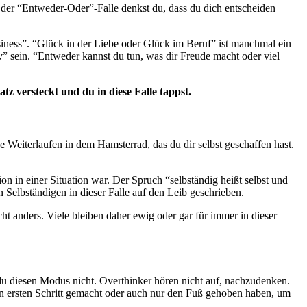
n der “Entweder-Oder”-Falle denkst du, dass du dich entscheiden
siness”. “Glück in der Liebe oder Glück im Beruf” ist manchmal ein
y” sein. “Entweder kannst du tun, was dir Freude macht oder viel
tz versteckt und du in diese Falle tappst.
e Weiterlaufen in dem Hamsterrad, das du dir selbst geschaffen hast.
ion in einer Situation war. Der Spruch “selbständig heißt selbst und
en Selbständigen in dieser Falle auf den Leib geschrieben.
cht anders. Viele bleiben daher ewig oder gar für immer in dieser
t du diesen Modus nicht. Overthinker hören nicht auf, nachzudenken.
den ersten Schritt gemacht oder auch nur den Fuß gehoben haben, um