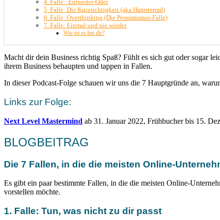
4. Falle: Entweder-Oder
5. Falle: Die Kurzsichtigkeit (aka Hamsterrad)
6. Falle: Overthinking (Die Pessimismus-Falle)
7. Falle: Einmal und nie wieder
Wie ist es bei dir?
Macht dir dein Business richtig Spaß? Fühlt es sich gut oder sogar l
ihrem Business behaupten und tappen in Fallen.
In dieser Podcast-Folge schauen wir uns die 7 Hauptgründe an, warum
Links zur Folge:
Next Level
Mastermind
ab 31. Januar 2022, Frühbucher bis 15. D
BLOGBEITRAG
Die 7 Fallen, in die die meisten Online-Untern
Es gibt ein paar bestimmte Fallen, in die die meisten Online-Unterne
vorstellen möchte.
1. Falle: Tun, was nicht zu dir passt