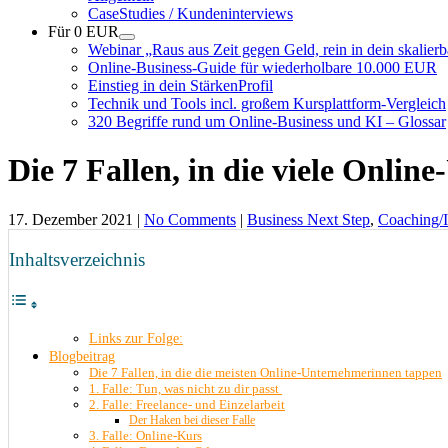
CaseStudies / Kundeninterviews
Für 0 EUR
Webinar „Raus aus Zeit gegen Geld, rein in dein skalie
Online-Business-Guide für wiederholbare 10.000 EUR
Einstieg in dein StärkenProfil
Technik und Tools incl. großem Kursplattform-Vergleich
320 Begriffe rund um Online-Business und KI – Glossar
Die 7 Fallen, in die viele Onli
17. Dezember 2021
|
No Comments
|
Business Next Step
,
Coaching/I
Inhaltsverzeichnis
Links zur Folge:
Blogbeitrag
Die 7 Fallen, in die die meisten Online-Unternehmerinnen tappen
1. Falle: Tun, was nicht zu dir passt
2. Falle: Freelance- und Einzelarbeit
Der Haken bei dieser Falle
3. Falle: Online-Kurs