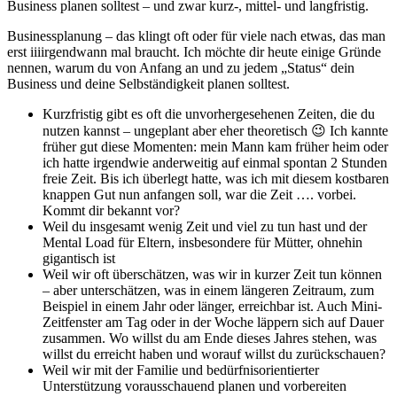
Business planen solltest – und zwar kurz-, mittel- und langfristig.
Businessplanung – das klingt oft oder für viele nach etwas, das man
erst iiiirgendwann mal braucht. Ich möchte dir heute einige Gründe
nennen, warum du von Anfang an und zu jedem „Status“ dein
Business und deine Selbständigkeit planen solltest.
Kurzfristig gibt es oft die unvorhergesehenen Zeiten, die du
nutzen kannst – ungeplant aber eher theoretisch 😉 Ich kannte
früher gut diese Momenten: mein Mann kam früher heim oder
ich hatte irgendwie anderweitig auf einmal spontan 2 Stunden
freie Zeit. Bis ich überlegt hatte, was ich mit diesem kostbaren
knappen Gut nun anfangen soll, war die Zeit …. vorbei.
Kommt dir bekannt vor?
Weil du insgesamt wenig Zeit und viel zu tun hast und der
Mental Load für Eltern, insbesondere für Mütter, ohnehin
gigantisch ist
Weil wir oft überschätzen, was wir in kurzer Zeit tun können
– aber unterschätzen, was in einem längeren Zeitraum, zum
Beispiel in einem Jahr oder länger, erreichbar ist. Auch Mini-
Zeitfenster am Tag oder in der Woche läppern sich auf Dauer
zusammen. Wo willst du am Ende dieses Jahres stehen, was
willst du erreicht haben und worauf willst du zurückschauen?
Weil wir mit der Familie und bedürfnisorientierter
Unterstützung vorausschauend planen und vorbereiten