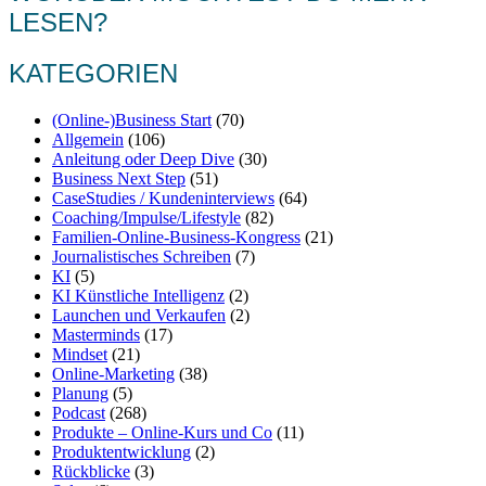
LESEN?
KATEGORIEN
(Online-)Business Start
(70)
Allgemein
(106)
Anleitung oder Deep Dive
(30)
Business Next Step
(51)
CaseStudies / Kundeninterviews
(64)
Coaching/Impulse/Lifestyle
(82)
Familien-Online-Business-Kongress
(21)
Journalistisches Schreiben
(7)
KI
(5)
KI Künstliche Intelligenz
(2)
Launchen und Verkaufen
(2)
Masterminds
(17)
Mindset
(21)
Online-Marketing
(38)
Planung
(5)
Podcast
(268)
Produkte – Online-Kurs und Co
(11)
Produktentwicklung
(2)
Rückblicke
(3)