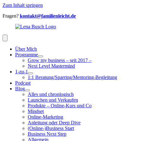
Zum Inhalt springen
Fragen?
kontakt@familienleicht.de
Über Mich
Programme
Grow my business – seit 2017 –
Next Level Mastermind
1-zu-1
1:1 Beratung/Sparring/Mentoring-Begleitung
Podcast
Blog
Alles und chronlogisch
Launchen und Verkaufen
Produkte – Online-Kurs und Co
Mindset
Online-Marketing
Anleitung oder Deep Dive
(Online-)Business Start
Business Next Step
Allgemein