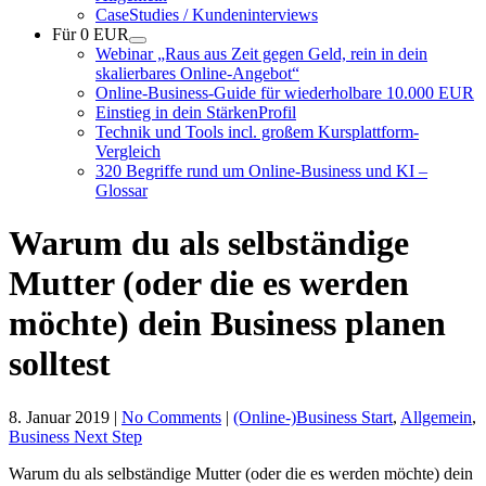
CaseStudies / Kundeninterviews
Für 0 EUR
Webinar „Raus aus Zeit gegen Geld, rein in dein
skalierbares Online-Angebot“
Online-Business-Guide für wiederholbare 10.000 EUR
Einstieg in dein StärkenProfil
Technik und Tools incl. großem Kursplattform-
Vergleich
320 Begriffe rund um Online-Business und KI –
Glossar
Warum du als selbständige
Mutter (oder die es werden
möchte) dein Business planen
solltest
8. Januar 2019
|
No Comments
|
(Online-)Business Start
,
Allgemein
,
Business Next Step
Warum du als selbständige Mutter (oder die es werden möchte) dein