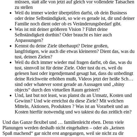
müssen, statt alle von jetzt auf gleich vor vollendete Tatsachen
zu stellen
Weil du immer wieder überprüfen darfst, ob dein Business
oder deine Selbständigkeit, so wie es gerade ist, dir und deiner
Familie noch dient oder ob es Veränderungsbedarf gibt.
Was ist mit deiner größeren Vision ? Führt deine
Selbständigkeit dorthin? Oder braucht es hier auch
Anpassungen?
Kennst du deine Ziele überhaupt? Deine großen,
langfristigen, wie auch die etwas kleineren? Dient das, was du
tust, deinen Zielen?
Weil du dich immer wieder mal fragen darfst, ob das, was du
tust, sinnvoll ist für deine Ziele. Oder tust du es, weil du
gelesen hast oder irgendjemand gesagt hat, dass du unbedingt
deine Reichweite erhöhen mußt, Videos jetzt der heiße Sch…
sind oder whatever sonst gerade an Aussagen und „shiny
objects“ durch den virtuellen Raum geistert?
Und, last but not least, was planst du an Umsatz, Kosten und
Gewinn? Und wie erreichst du diese Ziele? Mit welchen
Mitteln, Aktionen, Produkten ? Was ist an Vorarbeit und an
Kosten hierfür notwendig und wo taktest du das zeitlich ein?
Und das Ganze flexibel und … familienleicht eben. Denn viele
Planungen werden deshalb nicht eingehalten – oder als „keinen
Spaß machend“ gar nicht erst angegangen, weil sie nicht zu dir