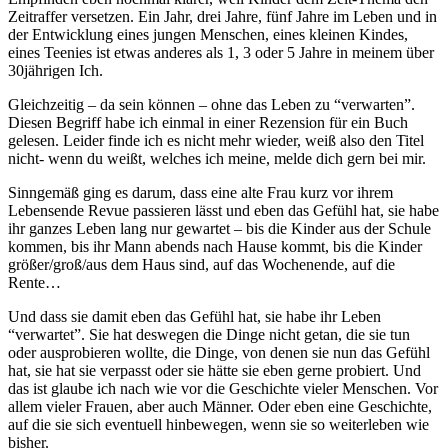
Zeitraffer versetzen. Ein Jahr, drei Jahre, fünf Jahre im Leben und in
der Entwicklung eines jungen Menschen, eines kleinen Kindes,
eines Teenies ist etwas anderes als 1, 3 oder 5 Jahre in meinem über
30jährigen Ich.
Gleichzeitig – da sein können – ohne das Leben zu “verwarten”.
Diesen Begriff habe ich einmal in einer Rezension für ein Buch
gelesen. Leider finde ich es nicht mehr wieder, weiß also den Titel
nicht- wenn du weißt, welches ich meine, melde dich gern bei mir.
Sinngemäß ging es darum, dass eine alte Frau kurz vor ihrem
Lebensende Revue passieren lässt und eben das Gefühl hat, sie habe
ihr ganzes Leben lang nur gewartet – bis die Kinder aus der Schule
kommen, bis ihr Mann abends nach Hause kommt, bis die Kinder
größer/groß/aus dem Haus sind, auf das Wochenende, auf die
Rente…
Und dass sie damit eben das Gefühl hat, sie habe ihr Leben
“verwartet”. Sie hat deswegen die Dinge nicht getan, die sie tun
oder ausprobieren wollte, die Dinge, von denen sie nun das Gefühl
hat, sie hat sie verpasst oder sie hätte sie eben gerne probiert. Und
das ist glaube ich nach wie vor die Geschichte vieler Menschen. Vor
allem vieler Frauen, aber auch Männer. Oder eben eine Geschichte,
auf die sie sich eventuell hinbewegen, wenn sie so weiterleben wie
bisher.