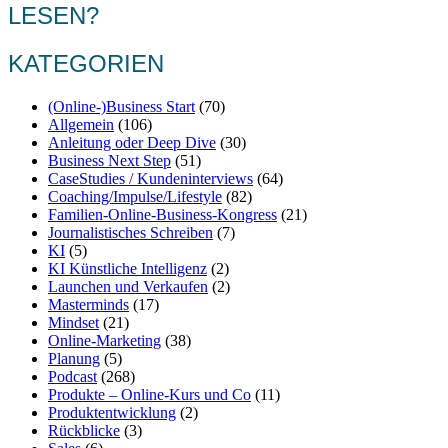
LESEN?
KATEGORIEN
(Online-)Business Start
(70)
Allgemein
(106)
Anleitung oder Deep Dive
(30)
Business Next Step
(51)
CaseStudies / Kundeninterviews
(64)
Coaching/Impulse/Lifestyle
(82)
Familien-Online-Business-Kongress
(21)
Journalistisches Schreiben
(7)
KI
(5)
KI Künstliche Intelligenz
(2)
Launchen und Verkaufen
(2)
Masterminds
(17)
Mindset
(21)
Online-Marketing
(38)
Planung
(5)
Podcast
(268)
Produkte – Online-Kurs und Co
(11)
Produktentwicklung
(2)
Rückblicke
(3)