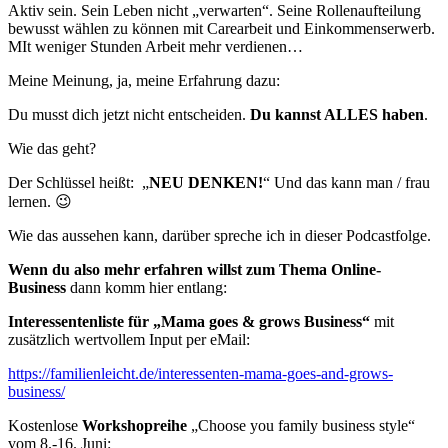
Aktiv sein. Sein Leben nicht „verwarten“. Seine Rollenaufteilung
bewusst wählen zu können mit Carearbeit und Einkommenserwerb.
MIt weniger Stunden Arbeit mehr verdienen…
Meine Meinung, ja, meine Erfahrung dazu:
Du musst dich jetzt nicht entscheiden.
Du kannst ALLES haben
.
Wie das geht?
Der Schlüssel heißt: „
NEU DENKEN!
“ Und das kann man / frau
lernen. 😉
Wie das aussehen kann, darüber spreche ich in dieser Podcastfolge.
Wenn du also mehr erfahren willst zum Thema Online-
Business
dann komm hier entlang:
Interessentenliste für „Mama goes & grows Business“
mit
zusätzlich wertvollem Input per eMail:
https://familienleicht.de/interessenten-mama-goes-and-grows-
business/
Kostenlose
Workshopreihe
„Choose you family business style“
vom 8.-16. Juni: