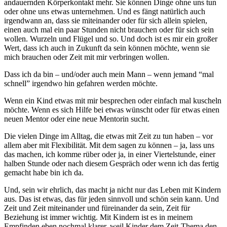
andauernden Körperkontakt mehr. Sie können Dinge ohne uns tun
oder ohne uns etwas unternehmen. Und es fängt natürlich auch
irgendwann an, dass sie miteinander oder für sich allein spielen,
einen auch mal ein paar Stunden nicht brauchen oder für sich sein
wollen. Wurzeln und Flügel und so. Und doch ist es mir ein großer
Wert, dass ich auch in Zukunft da sein können möchte, wenn sie
mich brauchen oder Zeit mit mir verbringen wollen.
Dass ich da bin – und/oder auch mein Mann – wenn jemand “mal
schnell” irgendwo hin gefahren werden möchte.
Wenn ein Kind etwas mit mir besprechen oder einfach mal kuscheln
möchte. Wenn es sich Hilfe bei etwas wünscht oder für etwas einen
neuen Mentor oder eine neue Mentorin sucht.
Die vielen Dinge im Alltag, die etwas mit Zeit zu tun haben – vor
allem aber mit Flexibilität. Mit dem sagen zu können – ja, lass uns
das machen, ich komme rüber oder ja, in einer Viertelstunde, einer
halben Stunde oder nach diesem Gespräch oder wenn ich das fertig
gemacht habe bin ich da.
Und, sein wir ehrlich, das macht ja nicht nur das Leben mit Kindern
aus. Das ist etwas, das für jeden sinnvoll und schön sein kann. Und
Zeit und Zeit miteinander und füreinander da sein, Zeit für
Beziehung ist immer wichtig. Mit Kindern ist es in meinem
Empfinden eben nochmal klarer, weil Kinder dem Zeit-Thema den