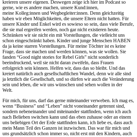
kreieren unsere eigenen. Deswegen zeige ich hier im Podcast so
gerne, wie es andere machen, unsere Kund:innen,
meine Kolleg:innen und Wegbegleiter:innen. Denn gleichzeitig
haben wir eben Möglichkeiten, die unsere Eltern nicht hatten. Für
unsere Kinder und Enkel wird es sowieso so sein, dass viele Berufe,
die sie mal ergreifen werden, noch gar nicht existieren heute.
Schränken wir sie nicht ein mit Vorstellungen, die vielleicht uns
schon eingeschränkt haben. Kinder und junge Menschen HABEN
da ja keine starren Vorstellungen. Für meine Töchter ist es keine
Frage, dass sie machen und werden können, was sie wollen. Sie
fanden “Good night stories for Rebel Girls” nicht sonderlich
beeindruckend, weil sie nicht daran zweifeln, dass Frauen
erfolgreich sein können. Helfen wir, dass das so bleibt. Und das
kreiert natürlich auch gesellschaftlichen Wandel, denn wir alle sind
ja letztlich die Gesellschaft, und so dürfen wir auch die Veränderung
sein und leben, die wir uns wünschen und sehen wollen in der
Welt.
Für mich, für uns, darf das gerne miteinander verweben. Ich mag es,
wenn “Business” und “Leben” nicht voneinander getrennt sind,
sondern nebeneinander und miteinander stattfinden, wenn ich auch
nach Belieben switchen kann und das eben zuhause oder an einem
uns beliebigen Ort der Erde stattfinden kann, ich liebe es, dass auch
mein Mann Teil des Ganzen ist inzwischen. Das war für mich und
uns grundsätzlich schon immer so, nicht erst mit den Kindern, auch