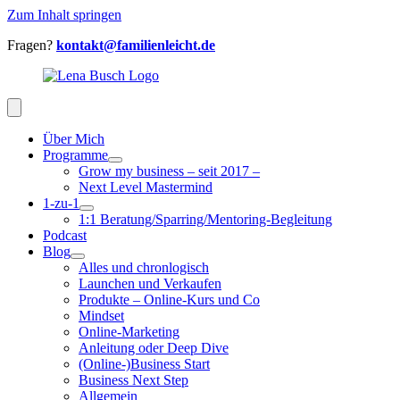
Zum Inhalt springen
Fragen?
kontakt@familienleicht.de
Über Mich
Programme
Grow my business – seit 2017 –
Next Level Mastermind
1-zu-1
1:1 Beratung/Sparring/Mentoring-Begleitung
Podcast
Blog
Alles und chronlogisch
Launchen und Verkaufen
Produkte – Online-Kurs und Co
Mindset
Online-Marketing
Anleitung oder Deep Dive
(Online-)Business Start
Business Next Step
Allgemein