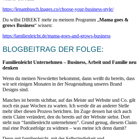
https://lenambusch.lpages.co/choose-your-business-style/
Du willst DIREKT mehr zu meinem Programm „
Mama goes &
grows Business
“ wissen:
https:/familienleicht.de/mama-goes-and-grows-business
BLOGBEITRAG DER FOLGE:
Familienleicht Unternehmen – Business, Arbeit und Familie neu
denken
Wenn du meinen Newsletter bekommst, dann weißt du bereits, dass
wir seit einigen Monaten in der Neugestaltung unseres Brand
Designs sind.
Manches ist bereits sichtbar, auf das Meiste auf Website und Co. gilt
noch ein paar Wochen zu warten. Ich werde dir an anderer Stelle
mehr über diesen Prozess berichten. Im Zuge dessen hat sich auch
mein Claim verändert, den du bereits auf der Website siehst. Dort
steht nun “familienleicht unternehmen”. Grund genug, diesem Claim
mal eine Podcastfolge zu widmen – was meine ich denn damit?
Denn mit familienleicht, mit der Selbständigkeit und