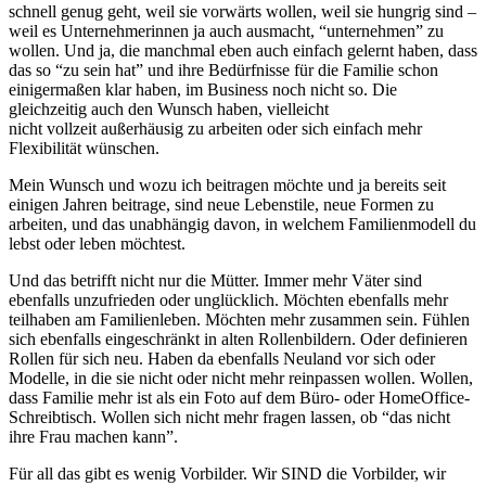
schnell genug geht, weil sie vorwärts wollen, weil sie hungrig sind –
weil es Unternehmerinnen ja auch ausmacht, “unternehmen” zu
wollen. Und ja, die manchmal eben auch einfach gelernt haben, dass
das so “zu sein hat” und ihre Bedürfnisse für die Familie schon
einigermaßen klar haben, im Business noch nicht so. Die
gleichzeitig auch den Wunsch haben, vielleicht
nicht vollzeit außerhäusig zu arbeiten oder sich einfach mehr
Flexibilität wünschen.
Mein Wunsch und wozu ich beitragen möchte und ja bereits seit
einigen Jahren beitrage, sind neue Lebenstile, neue Formen zu
arbeiten, und das unabhängig davon, in welchem Familienmodell du
lebst oder leben möchtest.
Und das betrifft nicht nur die Mütter. Immer mehr Väter sind
ebenfalls unzufrieden oder unglücklich. Möchten ebenfalls mehr
teilhaben am Familienleben. Möchten mehr zusammen sein. Fühlen
sich ebenfalls eingeschränkt in alten Rollenbildern. Oder definieren
Rollen für sich neu. Haben da ebenfalls Neuland vor sich oder
Modelle, in die sie nicht oder nicht mehr reinpassen wollen. Wollen,
dass Familie mehr ist als ein Foto auf dem Büro- oder HomeOffice-
Schreibtisch. Wollen sich nicht mehr fragen lassen, ob “das nicht
ihre Frau machen kann”.
Für all das gibt es wenig Vorbilder. Wir SIND die Vorbilder, wir