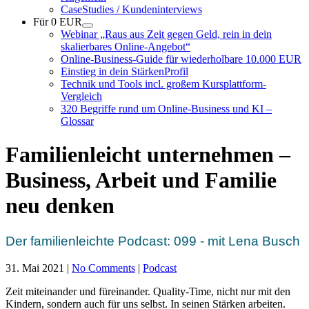
CaseStudies / Kundeninterviews
Für 0 EUR
Webinar „Raus aus Zeit gegen Geld, rein in dein
skalierbares Online-Angebot“
Online-Business-Guide für wiederholbare 10.000 EUR
Einstieg in dein StärkenProfil
Technik und Tools incl. großem Kursplattform-
Vergleich
320 Begriffe rund um Online-Business und KI –
Glossar
Familienleicht unternehmen –
Business, Arbeit und Familie
neu denken
Der familienleichte Podcast: 099 - mit Lena Busch
31. Mai 2021
|
No Comments
|
Podcast
Zeit miteinander und füreinander. Quality-Time, nicht nur mit den
Kindern, sondern auch für uns selbst. In seinen Stärken arbeiten.