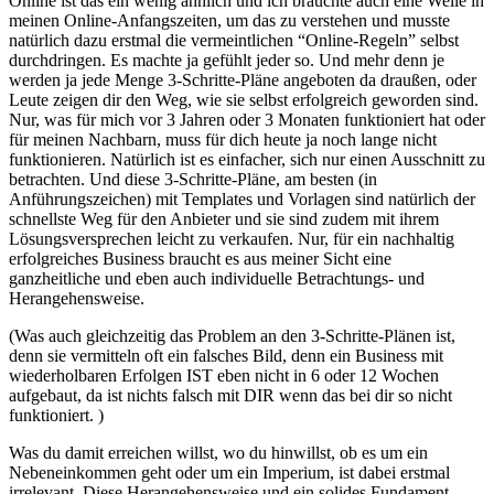
Online ist das ein wenig ähnlich und ich brauchte auch eine Weile in
meinen Online-Anfangszeiten, um das zu verstehen und musste
natürlich dazu erstmal die vermeintlichen “Online-Regeln” selbst
durchdringen. Es machte ja gefühlt jeder so. Und mehr denn je
werden ja jede Menge 3-Schritte-Pläne angeboten da draußen, oder
Leute zeigen dir den Weg, wie sie selbst erfolgreich geworden sind.
Nur, was für mich vor 3 Jahren oder 3 Monaten funktioniert hat oder
für meinen Nachbarn, muss für dich heute ja noch lange nicht
funktionieren. Natürlich ist es einfacher, sich nur einen Ausschnitt zu
betrachten. Und diese 3-Schritte-Pläne, am besten (in
Anführungszeichen) mit Templates und Vorlagen sind natürlich der
schnellste Weg für den Anbieter und sie sind zudem mit ihrem
Lösungsversprechen leicht zu verkaufen. Nur, für ein nachhaltig
erfolgreiches Business braucht es aus meiner Sicht eine
ganzheitliche und eben auch individuelle Betrachtungs- und
Herangehensweise.
(Was auch gleichzeitig das Problem an den 3-Schritte-Plänen ist,
denn sie vermitteln oft ein falsches Bild, denn ein Business mit
wiederholbaren Erfolgen IST eben nicht in 6 oder 12 Wochen
aufgebaut, da ist nichts falsch mit DIR wenn das bei dir so nicht
funktioniert. )
Was du damit erreichen willst, wo du hinwillst, ob es um ein
Nebeneinkommen geht oder um ein Imperium, ist dabei erstmal
irrelevant. Diese Herangehensweise und ein solides Fundament