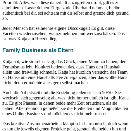
Priorität. Alles, was diese dauerhaft anzugreifen droht, gilt es zu
eliminieren. Lasse deinen Ehrgeiz nie Überhand nehmen, bleibe
authentisch bei dir, sei achtsam mit dir selbst und grenze dich gesund
ab.
Jeder Mensch hat seine/ihre eigene Discokugel! Es gilt, diese
Facetten wiederzusehen, wahrzunehmen und wertzuschätzen. Das
ist, was Katja am Herzen liegt.
Family Business als Eltern
Katja hat, wie sie selbst sagt, das Glück, einen Mann zu haben, der
Feminismus lebt. Konkret bedeutet das, dass Hans den Haushalt
allein und freiwillig schmeißt. Katja hat kürzlich versucht, das Team
zu Hause um eine Haushalts-Fee zu ergänzen, aber das wollte Hans
nicht, denn er möchte alles gern selbst machen.
Auch die Arbeitszeit und die Erziehung teilen sie sich 50/50. Sie
wechseln sich gegenseitig ab, was nicht immer einfach ist, gibt Katja
zu. Es gibt Phasen, in denen beide mehr Zeit bräuchten, als sie
haben. Aber dennoch genießen sie die Freiheiten und Möglichkeiten
eines Online Business und möchten es nicht mehr missen.
Das kreative Zusammenarbeiten klappt sehr harmonisch, doch wenn
es um die jeweils eigenen Projekte geht, geraten die beiden hin und