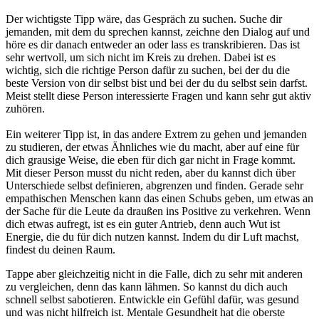
Der wichtigste Tipp wäre, das Gespräch zu suchen. Suche dir
jemanden, mit dem du sprechen kannst, zeichne den Dialog auf und
höre es dir danach entweder an oder lass es transkribieren. Das ist
sehr wertvoll, um sich nicht im Kreis zu drehen. Dabei ist es
wichtig, sich die richtige Person dafür zu suchen, bei der du die
beste Version von dir selbst bist und bei der du du selbst sein darfst.
Meist stellt diese Person interessierte Fragen und kann sehr gut aktiv
zuhören.
Ein weiterer Tipp ist, in das andere Extrem zu gehen und jemanden
zu studieren, der etwas Ähnliches wie du macht, aber auf eine für
dich grausige Weise, die eben für dich gar nicht in Frage kommt.
Mit dieser Person musst du nicht reden, aber du kannst dich über
Unterschiede selbst definieren, abgrenzen und finden. Gerade sehr
empathischen Menschen kann das einen Schubs geben, um etwas an
der Sache für die Leute da draußen ins Positive zu verkehren. Wenn
dich etwas aufregt, ist es ein guter Antrieb, denn auch Wut ist
Energie, die du für dich nutzen kannst. Indem du dir Luft machst,
findest du deinen Raum.
Tappe aber gleichzeitig nicht in die Falle, dich zu sehr mit anderen
zu vergleichen, denn das kann lähmen. So kannst du dich auch
schnell selbst sabotieren. Entwickle ein Gefühl dafür, was gesund
und was nicht hilfreich ist. Mentale Gesundheit hat die oberste