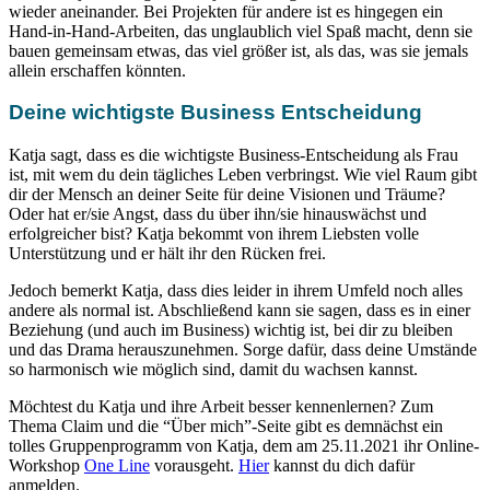
wieder aneinander. Bei Projekten für andere ist es hingegen ein
Hand-in-Hand-Arbeiten, das unglaublich viel Spaß macht, denn sie
bauen gemeinsam etwas, das viel größer ist, als das, was sie jemals
allein erschaffen könnten.
Deine wichtigste Business Entscheidung
Katja sagt, dass es die wichtigste Business-Entscheidung als Frau
ist, mit wem du dein tägliches Leben verbringst. Wie viel Raum gibt
dir der Mensch an deiner Seite für deine Visionen und Träume?
Oder hat er/sie Angst, dass du über ihn/sie hinauswächst und
erfolgreicher bist? Katja bekommt von ihrem Liebsten volle
Unterstützung und er hält ihr den Rücken frei.
Jedoch bemerkt Katja, dass dies leider in ihrem Umfeld noch alles
andere als normal ist. Abschließend kann sie sagen, dass es in einer
Beziehung (und auch im Business) wichtig ist, bei dir zu bleiben
und das Drama herauszunehmen. Sorge dafür, dass deine Umstände
so harmonisch wie möglich sind, damit du wachsen kannst.
Möchtest du Katja und ihre Arbeit besser kennenlernen? Zum
Thema Claim und die “Über mich”-Seite gibt es demnächst ein
tolles Gruppenprogramm von Katja, dem am 25.11.2021 ihr Online-
Workshop
One Line
vorausgeht.
Hier
kannst du dich dafür
anmelden.