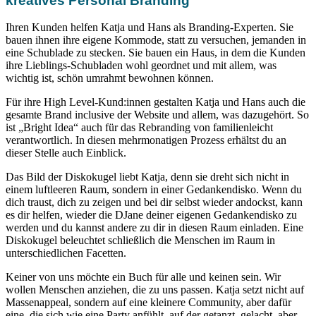
kreatives Personal Branding
Ihren Kunden helfen Katja und Hans als Branding-Experten. Sie
bauen ihnen ihre eigene Kommode, statt zu versuchen, jemanden in
eine Schublade zu stecken. Sie bauen ein Haus, in dem die Kunden
ihre Lieblings-Schubladen wohl geordnet und mit allem, was
wichtig ist, schön umrahmt bewohnen können.
Für ihre High Level-Kund:innen gestalten Katja und Hans auch die
gesamte Brand inclusive der Website und allem, was dazugehört. So
ist „Bright Idea“ auch für das Rebranding von familienleicht
verantwortlich. In diesen mehrmonatigen Prozess erhältst du an
dieser Stelle auch Einblick.
Das Bild der Diskokugel liebt Katja, denn sie dreht sich nicht in
einem luftleeren Raum, sondern in einer Gedankendisko. Wenn du
dich traust, dich zu zeigen und bei dir selbst wieder andockst, kann
es dir helfen, wieder die DJane deiner eigenen Gedankendisko zu
werden und du kannst andere zu dir in diesen Raum einladen. Eine
Diskokugel beleuchtet schließlich die Menschen im Raum in
unterschiedlichen Facetten.
Keiner von uns möchte ein Buch für alle und keinen sein. Wir
wollen Menschen anziehen, die zu uns passen. Katja setzt nicht auf
Massenappeal, sondern auf eine kleinere Community, aber dafür
eine, die sich wie eine Party anfühlt, auf der getanzt, gelacht, aber