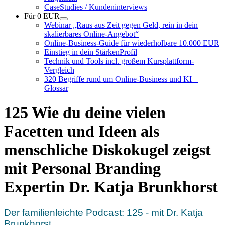
CaseStudies / Kundeninterviews
Für 0 EUR
Webinar „Raus aus Zeit gegen Geld, rein in dein
skalierbares Online-Angebot“
Online-Business-Guide für wiederholbare 10.000 EUR
Einstieg in dein StärkenProfil
Technik und Tools incl. großem Kursplattform-
Vergleich
320 Begriffe rund um Online-Business und KI –
Glossar
125 Wie du deine vielen
Facetten und Ideen als
menschliche Diskokugel zeigst
mit Personal Branding
Expertin Dr. Katja Brunkhorst
Der familienleichte Podcast: 125 - mit Dr. Katja
Brunkhorst