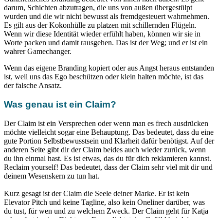
darum, Schichten abzutragen, die uns von außen übergestülpt
wurden und die wir nicht bewusst als fremdgesteuert wahrnehmen.
Es gilt aus der Kokonhülle zu platzen mit schillernden Flügeln.
Wenn wir diese Identität wieder erfühlt haben, können wir sie in
Worte packen und damit rausgehen. Das ist der Weg; und er ist ein
wahrer Gamechanger.
Wenn das eigene Branding kopiert oder aus Angst heraus entstanden
ist, weil uns das Ego beschützen oder klein halten möchte, ist das
der falsche Ansatz.
Was genau ist ein Claim?
Der Claim ist ein Versprechen oder wenn man es frech ausdrücken
möchte vielleicht sogar eine Behauptung. Das bedeutet, dass du eine
gute Portion Selbstbewusstsein und Klarheit dafür benötigst. Auf der
anderen Seite gibt dir der Claim beides auch wieder zurück, wenn
du ihn einmal hast. Es ist etwas, das du für dich reklamieren kannst.
Reclaim yourself! Das bedeutet, dass der Claim sehr viel mit dir und
deinem Wesenskern zu tun hat.
Kurz gesagt ist der Claim die Seele deiner Marke. Er ist
kein
Elevator Pitch und keine Tagline, also kein Oneliner darüber, was
du tust, für wen und zu welchem Zweck. Der Claim geht für Katja