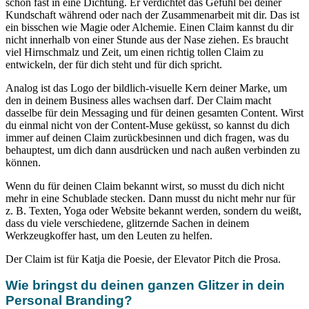
schon fast in eine Dichtung. Er verdichtet das Gefühl bei deiner
Kundschaft während oder nach der Zusammenarbeit mit dir. Das ist
ein bisschen wie Magie oder Alchemie. Einen Claim kannst du dir
nicht innerhalb von einer Stunde aus der Nase ziehen. Es braucht
viel Hirnschmalz und Zeit, um einen richtig tollen Claim zu
entwickeln, der für dich steht und für dich spricht.
Analog ist das Logo der bildlich-visuelle Kern deiner Marke, um
den in deinem Business alles wachsen darf. Der Claim macht
dasselbe für dein Messaging und für deinen gesamten Content. Wirst
du einmal nicht von der Content-Muse geküsst, so kannst du dich
immer auf deinen Claim zurückbesinnen und dich fragen, was du
behauptest, um dich dann ausdrücken und nach außen verbinden zu
können.
Wenn du für deinen Claim bekannt wirst, so musst du dich nicht
mehr in eine Schublade stecken. Dann musst du nicht mehr nur für
z. B. Texten, Yoga oder Website bekannt werden, sondern du weißt,
dass du viele verschiedene, glitzernde Sachen in deinem
Werkzeugkoffer hast, um den Leuten zu helfen.
Der Claim ist für Katja die Poesie, der Elevator Pitch die Prosa.
Wie bringst du deinen ganzen Glitzer in dein
Personal Branding?