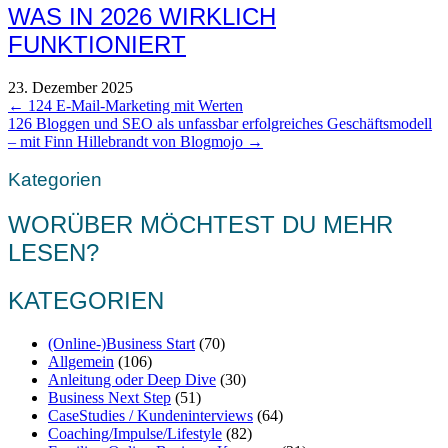
WAS IN 2026 WIRKLICH
FUNKTIONIERT
23. Dezember 2025
POSTS
← 124 E-Mail-Marketing mit Werten
126 Bloggen und SEO als unfassbar erfolgreiches Geschäftsmodell
NAVIGATION
– mit Finn Hillebrandt von Blogmojo →
Kategorien
WORÜBER MÖCHTEST DU MEHR
LESEN?
KATEGORIEN
(Online-)Business Start
(70)
Allgemein
(106)
Anleitung oder Deep Dive
(30)
Business Next Step
(51)
CaseStudies / Kundeninterviews
(64)
Coaching/Impulse/Lifestyle
(82)