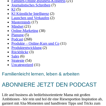
Familien-Online-Business-Kongress
(21)
Journalistisches Schreiben
(7)
KI
(5)
KI Künstliche Intelligenz
(2)
Launchen und Verkaufen
(2)
Masterminds
(17)
Mindset
(21)
Online-Marketing
(38)
Planung
(5)
Podcast
(268)
Produkte – Online-Kurs und Co
(11)
Produktentwicklung
(2)
Rückblicke
(3)
Sales
(6)
Strategie
(54)
Uncategorized
(11)
Familienleicht lernen, leben & arbeiten
ABONNIERE JETZT DEN PODCAST
Life and business als bedürfnisorientierte Mama mit großen
Ambitionen - hör rein und hol dir eine Riesenportion Inspiration ab,
garniert mit Aha-Momenten und handfesten Tipps und Tricks zum