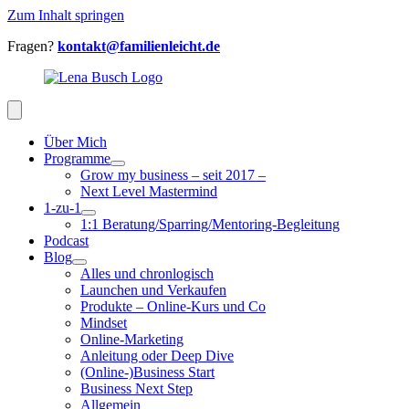
Zum Inhalt springen
Fragen?
kontakt@familienleicht.de
Über Mich
Programme
Grow my business – seit 2017 –
Next Level Mastermind
1-zu-1
1:1 Beratung/Sparring/Mentoring-Begleitung
Podcast
Blog
Alles und chronlogisch
Launchen und Verkaufen
Produkte – Online-Kurs und Co
Mindset
Online-Marketing
Anleitung oder Deep Dive
(Online-)Business Start
Business Next Step
Allgemein