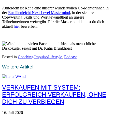
Außerdem ist Katja eine unserer wundervollen Co-Mentorinnen in
der
Familienleicht Next Level Mastermind
, in der sie ihre
Copywriting Skills und Wortgewandtheit an unsere
Teilnehmerinnen weitergibt. Für die Mastermind kannst du dich
aktuell
hier
bewerben.
Posted in
Coaching/Impulse/Lifestyle
,
Podcast
Weitere Artikel
VERKAUFEN MIT SYSTEM:
ERFOLGREICH VERKAUFEN, OHNE
DICH ZU VERBIEGEN
16. Juli 2026