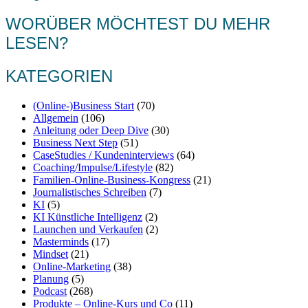
WORÜBER MÖCHTEST DU MEHR
LESEN?
KATEGORIEN
(Online-)Business Start
(70)
Allgemein
(106)
Anleitung oder Deep Dive
(30)
Business Next Step
(51)
CaseStudies / Kundeninterviews
(64)
Coaching/Impulse/Lifestyle
(82)
Familien-Online-Business-Kongress
(21)
Journalistisches Schreiben
(7)
KI
(5)
KI Künstliche Intelligenz
(2)
Launchen und Verkaufen
(2)
Masterminds
(17)
Mindset
(21)
Online-Marketing
(38)
Planung
(5)
Podcast
(268)
Produkte – Online-Kurs und Co
(11)