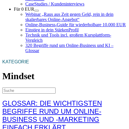
CaseStudies / Kundeninterviews
Für 0 EUR
Webinar „Raus aus Zeit gegen Geld, rein in dein
skalierbares Online-Angebot“
Online-Business-Guide für wiederholbare 10.000 EUR
Einstieg in dein StärkenProfil
Technik und Tools incl. großem Kursplattform-
Vergleich
320 Begriffe rund um Online-Business und KI –
Glossar
KATEGORIE
Mindset
GLOSSAR: DIE WICHTIGSTEN
BEGRIFFE RUND UM ONLINE-
BUSINESS UND -MARKETING
EINFACH ERKLÄRT