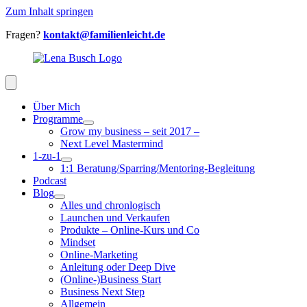
Zum Inhalt springen
Fragen?
kontakt@familienleicht.de
Über Mich
Programme
Grow my business – seit 2017 –
Next Level Mastermind
1-zu-1
1:1 Beratung/Sparring/Mentoring-Begleitung
Podcast
Blog
Alles und chronlogisch
Launchen und Verkaufen
Produkte – Online-Kurs und Co
Mindset
Online-Marketing
Anleitung oder Deep Dive
(Online-)Business Start
Business Next Step
Allgemein