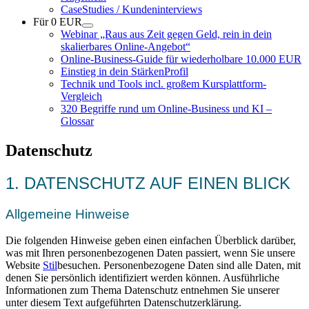
CaseStudies / Kundeninterviews
Für 0 EUR
Webinar „Raus aus Zeit gegen Geld, rein in dein
skalierbares Online-Angebot“
Online-Business-Guide für wiederholbare 10.000 EUR
Einstieg in dein StärkenProfil
Technik und Tools incl. großem Kursplattform-
Vergleich
320 Begriffe rund um Online-Business und KI –
Glossar
Datenschutz
1. DATENSCHUTZ AUF EINEN BLICK
Allgemeine Hinweise
Die folgenden Hinweise geben einen einfachen Überblick darüber,
was mit Ihren personenbezogenen Daten passiert, wenn Sie unsere
Website
Stil
besuchen. Personenbezogene Daten sind alle Daten, mit
denen Sie persönlich identifiziert werden können. Ausführliche
Informationen zum Thema Datenschutz entnehmen Sie unserer
unter diesem Text aufgeführten Datenschutzerklärung.