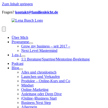
Zum Inhalt springen
Fragen?
kontakt@familienleicht.de
Über Mich
Programme
Grow my business – seit 2017 –
Next Level Mastermind
1-zu-1
1:1 Beratung/Sparring/Mentoring-Begleitung
Podcast
Blog
Alles und chronlogisch
Launchen und Verkaufen
Produkte – Online-Kurs und Co
Mindset
Online-Marketing
Anleitung oder Deep Dive
(Online-)Business Start
Business Next Step
Allgemein