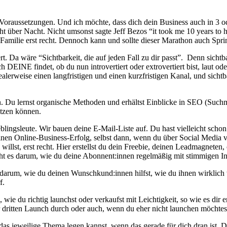
 Voraussetzungen. Und ich möchte, dass dich dein Business auch in 3 ode
ht über Nacht. Nicht umsonst sagte Jeff Bezos “it took me 10 years to 
 Familie erst recht. Dennoch kann und sollte dieser Marathon auch Spr
 Da wäre “Sichtbarkeit, die auf jeden Fall zu dir passt”. Denn sichtba
ch DEINE findet, ob du nun introvertiert oder extrovertiert bist, laut o
alerweise einen langfristigen und einen kurzfristigen Kanal, und sichtb
 Du lernst organische Methoden und erhältst Einblicke in SEO (Such
etzen können.
blingsleute. Wir bauen deine E-Mail-Liste auf. Du hast vielleicht schon 
einen Online-Business-Erfolg, selbst dann, wenn du über Social Media v
illst, erst recht. Hier erstellst du dein Freebie, deinen Leadmagneten,
ht es darum, wie du deine Abonnent:innen regelmäßig mit stimmigen Inh
arum, wie du deinen Wunschkund:innen hilfst, wie du ihnen wirklich we
f.
wie du richtig launchst oder verkaufst mit Leichtigkeit, so wie es dir 
r dritten Launch durch oder auch, wenn du eher nicht launchen möchtes
 das jeweilige Thema legen kannst, wenn das gerade für dich dran ist. D