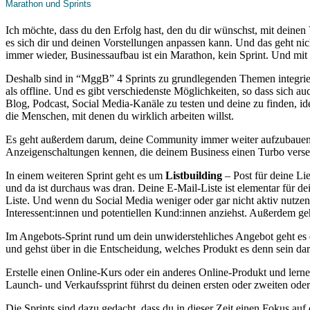
Marathon und Sprints
Ich möchte, dass du den Erfolg hast, den du dir wünschst, mit deinen
es sich dir und deinen Vorstellungen anpassen kann. Und das geht nic
immer wieder, Businessaufbau ist ein Marathon, kein Sprint. Und mit
Deshalb sind in “MggB” 4 Sprints zu grundlegenden Themen integriert.
als offline. Und es gibt verschiedenste Möglichkeiten, so dass sich au
Blog, Podcast, Social Media-Kanäle zu testen und deine zu finden, ide
die Menschen, mit denen du wirklich arbeiten willst.
Es geht außerdem darum, deine Community immer weiter aufzubauen.
Anzeigenschaltungen kennen, die deinem Business einen Turbo vers
In einem weiteren Sprint geht es um
Listbuilding
– Post für deine Lie
und da ist durchaus was dran. Deine E-Mail-Liste ist elementar für d
Liste. Und wenn du Social Media weniger oder gar nicht aktiv nutzen w
Interessent:innen und potentiellen Kund:innen anziehst. Außerdem ge
Im Angebots-Sprint rund um dein unwiderstehliches Angebot geht es d
und gehst über in die Entscheidung, welches Produkt es denn sein dar
Erstelle einen Online-Kurs oder ein anderes Online-Produkt und lerne, 
Launch- und Verkaufssprint führst du deinen ersten oder zweiten ode
Die Sprints sind dazu gedacht, dass du in dieser Zeit einen Fokus auf