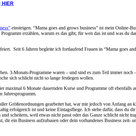
N
HIER
ness”
einsteigen. “Mama goes and grows business” ist mein Online-Bus
Programm erzählen, warum es das gibt, für wen das ist und was du dari
iert. Seit 6 Jahren begleite ich fortlaufend Frauen in “Mama goes an
hen. 3-Monats-Programme waren – und sind es zum Teil immer noch – se
che sich schlicht nicht so lange festlegen wollen.
oder maximal 6 Monate dauernden Kurse und Programme oft ebenfalls auf
ein Jahresprogramm.
ler Größenordnungen gearbeitet hat, war mir jedoch von Anfang an kla
ig erfolgreich ist und keine Eintagsfliege. Ich stehe dafür, dass du di
en und scheitern, weil etwas nicht passt oder das Ganze schlicht nicht tra
st, dir ein Business aufzubauen oder dein vorhandenes Business zeit-