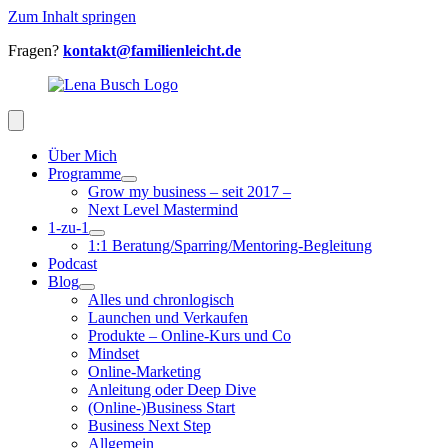
Zum Inhalt springen
Fragen?
kontakt@familienleicht.de
Über Mich
Programme
Grow my business – seit 2017 –
Next Level Mastermind
1-zu-1
1:1 Beratung/Sparring/Mentoring-Begleitung
Podcast
Blog
Alles und chronlogisch
Launchen und Verkaufen
Produkte – Online-Kurs und Co
Mindset
Online-Marketing
Anleitung oder Deep Dive
(Online-)Business Start
Business Next Step
Allgemein