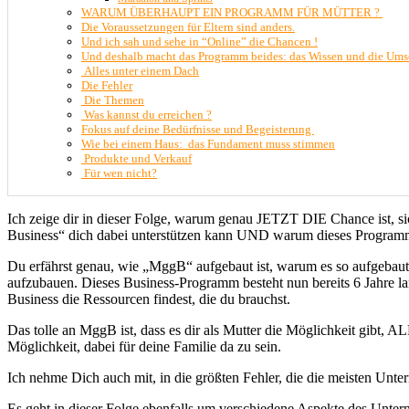
WARUM ÜBERHAUPT EIN PROGRAMM FÜR MÜTTER ?
Die Voraussetzungen für Eltern sind anders.
Und ich sah und sehe in “Online” die Chancen !
Und deshalb macht das Programm beides: das Wissen und die Um
Alles unter einem Dach
Die Fehler
Die Themen
Was kannst du erreichen ?
Fokus auf deine Bedürfnisse und Begeisterung
Wie bei einem Haus: das Fundament muss stimmen
Produkte und Verkauf
Für wen nicht?
Ich zeige dir in dieser Folge, warum genau JETZT DIE Chance ist, 
Business“ dich dabei unterstützen kann UND warum dieses Progr
Du erfährst genau, wie „MggB“ aufgebaut ist, warum es so aufgebaut 
aufzubauen. Dieses Business-Programm besteht nun bereits 6 Jahre l
Business die Ressourcen findest, die du brauchst.
Das tolle an MggB ist, dass es dir als Mutter die Möglichkeit gibt, A
Möglichkeit, dabei für deine Familie da zu sein.
Ich nehme Dich auch mit, in die größten Fehler, die die meisten Unt
Es geht in dieser Folge ebenfalls um verschiedene Aspekte des Untern