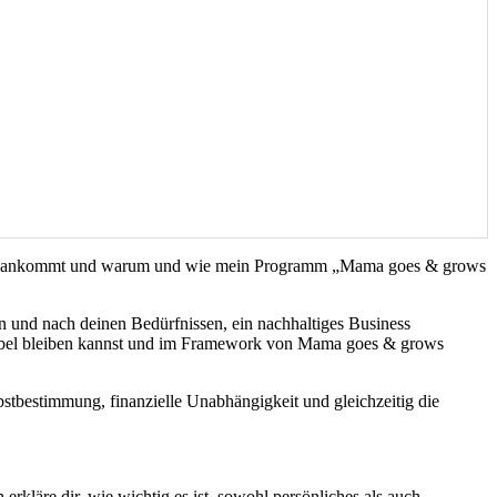
auf es ankommt und warum und wie mein Programm „Mama goes & grows
n und nach deinen Bedürfnissen, ein nachhaltiges Business
lexibel bleiben kannst und im Framework von Mama goes & grows
lbstbestimmung, finanzielle Unabhängigkeit und gleichzeitig die
rkläre dir, wie wichtig es ist, sowohl persönliches als auch