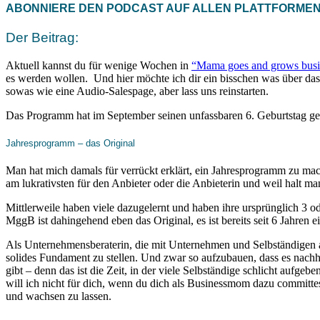
ABONNIERE DEN PODCAST AUF ALLEN PLATTFORME
Der Beitrag:
Aktuell kannst du für wenige Wochen in
“Mama goes and grows busi
es werden wollen. Und hier möchte ich dir ein bisschen was über das 
sowas wie eine Audio-Salespage, aber lass uns reinstarten.
Das Programm hat im September seinen unfassbaren 6. Geburtstag gefe
Jahresprogramm – das Original
Man hat mich damals für verrückt erklärt, ein Jahresprogramm zu mac
am lukrativsten für den Anbieter oder die Anbieterin und weil halt man
Mittlerweile haben viele dazugelernt und haben ihre ursprünglich 3 
MggB ist dahingehend eben das Original, es ist bereits seit 6 Jahren 
Als Unternehmensberaterin, die mit Unternehmen und Selbständigen al
solides Fundament zu stellen. Und zwar so aufzubauen, dass es nachhalt
gibt – denn das ist die Zeit, in der viele Selbständige schlicht aufgeb
will ich nicht für dich, wenn du dich als Businessmom dazu committe
und wachsen zu lassen.