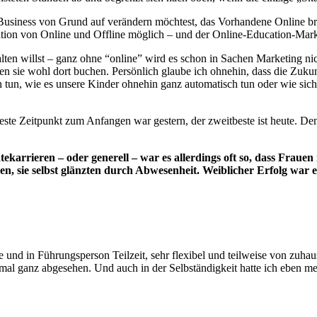
s Business von Grund auf verändern möchtest, das Vorhandene Online bri
tion von Online und Offline möglich – und der Online-Education-Mark
alten willst – ganz ohne “online” wird es schon in Sachen Marketing n
sie wohl dort buchen. Persönlich glaube ich ohnehin, dass die Zukunf
n tun, wie es unsere Kinder ohnehin ganz automatisch tun oder wie sich 
este Zeitpunkt zum Anfangen war gestern, der zweitbeste ist heute. Denn
tekarrieren – oder generell – war es allerdings oft so, dass Fraue
 sie selbst glänzten durch Abwesenheit. Weiblicher Erfolg war eh
 und in Führungsperson Teilzeit, sehr flexibel und teilweise von zuhau
 mal ganz abgesehen. Und auch in der Selbständigkeit hatte ich eben m