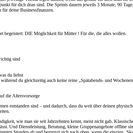
unkt für dich dran sind. Die Sprints dauern jeweils 3 Monate, 90 Tage
h für deine Businessfinanzen.
t begeistert: DIE Möglichkeit für Mütter ! Für die, die alles wollen.
ichtig sind
was du liebst
, während du gleichzeitig auch keine reine „Spätabends- und Wochenen
uf die Altersvorsorge
ormen entstanden sind – und dadurch, dass du weit über deinen physis
eiten.
digkeit, wie man sie seit Jahrzehnten kennt, meist nicht gab. Klassisch
 lässt. Und Dienstleistung, Beratung, kleine Gruppenangebote offline si
isteten Stunden ab und begrenzt sich nach oben, wenn die einzige „Skal