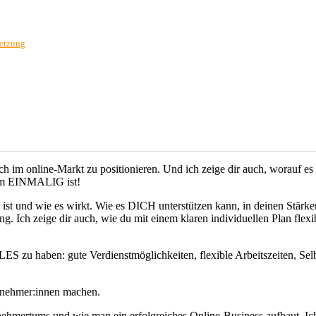
setzung
sich im online-Markt zu positionieren. Und ich zeige dir auch, wor
amm EINMALIG ist!
ist und wie es wirkt. Wie es DICH unterstützen kann, in deinen Stärke
ang. Ich zeige dir auch, wie du mit einem klaren individuellen Plan f
LLES zu haben: gute Verdienstmöglichkeiten, flexible Arbeitszeiten, Se
ernehmer:innen machen.
ehmertums und wie man ein erfolgreiches Online-Business aufbaut. Ich e