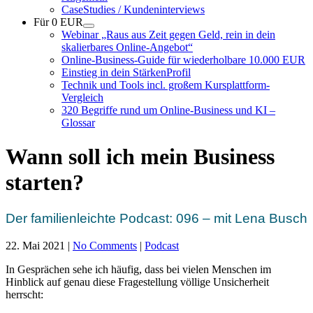
CaseStudies / Kundeninterviews
Für 0 EUR
Webinar „Raus aus Zeit gegen Geld, rein in dein
skalierbares Online-Angebot“
Online-Business-Guide für wiederholbare 10.000 EUR
Einstieg in dein StärkenProfil
Technik und Tools incl. großem Kursplattform-
Vergleich
320 Begriffe rund um Online-Business und KI –
Glossar
Wann soll ich mein Business
starten?
Der familienleichte Podcast: 096 – mit Lena Busch
22. Mai 2021
|
No Comments
|
Podcast
In Gesprächen sehe ich häufig, dass bei vielen Menschen im
Hinblick auf genau diese Fragestellung völlige Unsicherheit
herrscht: