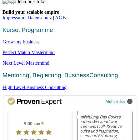
Build your scalable empire
Impressum
|
Datenschutz
|
AGB
Kurse, Programme
Grow my business
Perfect Match Mastermind
Next Level Mastermind
Mentoring, Begleitung, BusinessConsulting
High Level Business Consulting
Mehr Infos
Empfehlung! Das Course
Empfehlung! Spannende
Creation Weekend war
Erkenntnisse und
5
5.00 von 5
extrem wertvoll. Kreative
strukturierte, gut
Impulse und Inspiration,
aufbereitete Anleitung!
Wissen und Erfahrung,