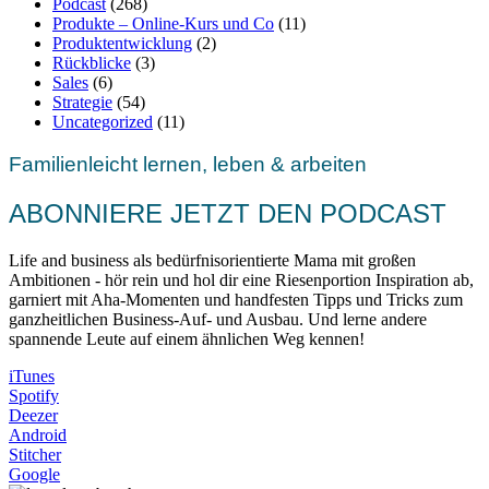
Podcast
(268)
Produkte – Online-Kurs und Co
(11)
Produktentwicklung
(2)
Rückblicke
(3)
Sales
(6)
Strategie
(54)
Uncategorized
(11)
Familienleicht lernen, leben & arbeiten
ABONNIERE JETZT DEN PODCAST
Life and business als bedürfnisorientierte Mama mit großen
Ambitionen - hör rein und hol dir eine Riesenportion Inspiration ab,
garniert mit Aha-Momenten und handfesten Tipps und Tricks zum
ganzheitlichen Business-Auf- und Ausbau. Und lerne andere
spannende Leute auf einem ähnlichen Weg kennen!
iTunes
Spotify
Deezer
Android
Stitcher
Google