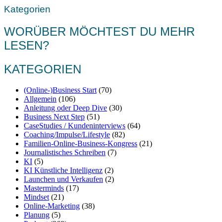
Kategorien
WORÜBER MÖCHTEST DU MEHR
LESEN?
KATEGORIEN
(Online-)Business Start
(70)
Allgemein
(106)
Anleitung oder Deep Dive
(30)
Business Next Step
(51)
CaseStudies / Kundeninterviews
(64)
Coaching/Impulse/Lifestyle
(82)
Familien-Online-Business-Kongress
(21)
Journalistisches Schreiben
(7)
KI
(5)
KI Künstliche Intelligenz
(2)
Launchen und Verkaufen
(2)
Masterminds
(17)
Mindset
(21)
Online-Marketing
(38)
Planung
(5)