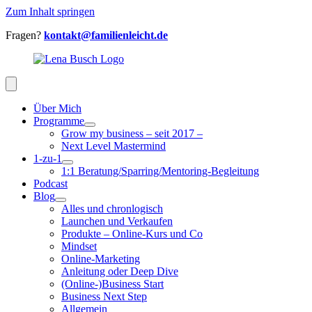
Zum Inhalt springen
Fragen?
kontakt@familienleicht.de
Über Mich
Programme
Grow my business – seit 2017 –
Next Level Mastermind
1-zu-1
1:1 Beratung/Sparring/Mentoring-Begleitung
Podcast
Blog
Alles und chronlogisch
Launchen und Verkaufen
Produkte – Online-Kurs und Co
Mindset
Online-Marketing
Anleitung oder Deep Dive
(Online-)Business Start
Business Next Step
Allgemein