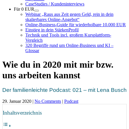
CaseStudies / Kundeninterviews
Für 0 EUR
Webinar „Raus aus Zeit gegen Geld, rein in dein
skalierbares Online-Angebot“
Online-Business-Guide für wiederholbare 10.000 EUR
Einstieg in dein StärkenProfil
Technik und Tools incl. großem Kursplattform-
Vergleich
320 Begriffe rund um Online-Business und KI –
Glossar
Wie du in 2020 mit mir bzw.
uns arbeiten kannst
Der familienleichte Podcast: 021 – mit Lena Busch
29. Januar 2020
|
No Comments
|
Podcast
Inhaltsverzeichnis