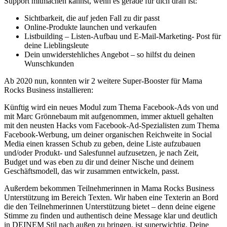
Support mitmachen kannst, wenn es gerade für dich dran ist:
Sichtbarkeit, die auf jeden Fall zu dir passt
Online-Produkte launchen und verkaufen
Listbuilding – Listen-Aufbau und E-Mail-Marketing- Post für
deine Lieblingsleute
Dein unwiderstehliches Angebot – so hilfst du deinen
Wunschkunden
Ab 2020 nun, konnten wir 2 weitere Super-Booster für Mama
Rocks Business installieren:
Künftig wird ein neues Modul zum Thema Facebook-Ads von und
mit Marc Grönnebaum mit aufgenommen, immer aktuell gehalten
mit den neusten Hacks vom Facebook-Ad-Spezialisten zum Thema
Facebook-Werbung, um deiner organischen Reichweite in Social
Media einen krassen Schub zu geben, deine Liste aufzubauen
und/oder Produkt- und Salesfunnel aufzusetzen, je nach Zeit,
Budget und was eben zu dir und deiner Nische und deinem
Geschäftsmodell, das wir zusammen entwickeln, passt.
Außerdem bekommen Teilnehmerinnen in Mama Rocks Business
Unterstützung im Bereich Texten. Wir haben eine Texterin an Bord
die den Teilnehmerinnen Unterstützung bietet – denn deine eigene
Stimme zu finden und authentisch deine Message klar und deutlich
in DEINEM Stil nach außen zu bringen, ist superwichtig. Deine