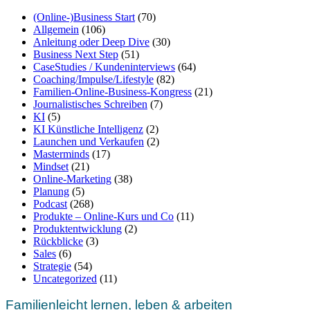
(Online-)Business Start
(70)
Allgemein
(106)
Anleitung oder Deep Dive
(30)
Business Next Step
(51)
CaseStudies / Kundeninterviews
(64)
Coaching/Impulse/Lifestyle
(82)
Familien-Online-Business-Kongress
(21)
Journalistisches Schreiben
(7)
KI
(5)
KI Künstliche Intelligenz
(2)
Launchen und Verkaufen
(2)
Masterminds
(17)
Mindset
(21)
Online-Marketing
(38)
Planung
(5)
Podcast
(268)
Produkte – Online-Kurs und Co
(11)
Produktentwicklung
(2)
Rückblicke
(3)
Sales
(6)
Strategie
(54)
Uncategorized
(11)
Familienleicht lernen, leben & arbeiten