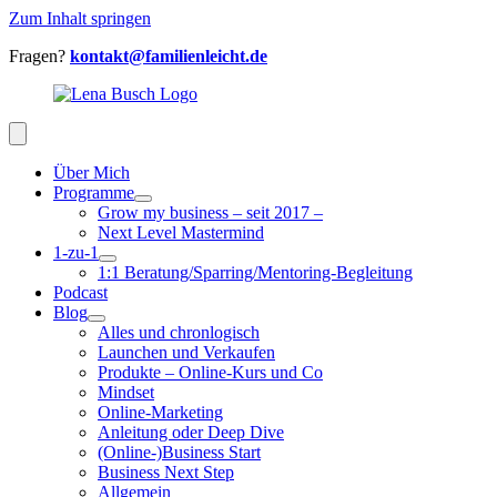
Zum Inhalt springen
Fragen?
kontakt@familienleicht.de
Über Mich
Programme
Grow my business – seit 2017 –
Next Level Mastermind
1-zu-1
1:1 Beratung/Sparring/Mentoring-Begleitung
Podcast
Blog
Alles und chronlogisch
Launchen und Verkaufen
Produkte – Online-Kurs und Co
Mindset
Online-Marketing
Anleitung oder Deep Dive
(Online-)Business Start
Business Next Step
Allgemein