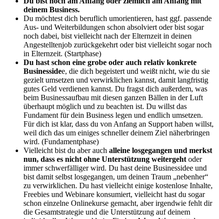
Du bist noch am Anfang oder ziemlich am Anfang mit
deinem Business.
Du möchtest dich beruflich umorientieren, hast ggf. passende
Aus- und Weiterbildungen schon absolviert oder bist sogar
noch dabei, bist vielleicht nach der Elternzeit in deinen
Angestelltenjob zurückgekehrt oder bist vielleicht sogar noch
in Elternzeit. (Startphase)
Du hast schon eine grobe oder auch relativ konkrete
Businesside
e, die dich begeistert und weißt nicht, wie du sie
gezielt umsetzen und verwirklichen kannst, damit langfristig
gutes Geld verdienen kannst. Du fragst dich außerdem, was
beim Businessaufbau mit diesen ganzen Bällen in der Luft
überhaupt möglich und zu beachten ist. Du willst das
Fundament für dein Business legen und endlich umsetzen.
Für dich ist klar, dass du von Anfang an Support haben willst,
weil dich das um einiges schneller deinem Ziel näherbringen
wird. (Fundamentphase)
Vielleicht bist du aber auch
alleine losgegangen und merkst
nun, dass es nicht ohne Unterstützung weitergeht
oder
immer schwerfälliger wird. Du hast deine Businessidee und
bist damit selbst losgegangen, um deinen Traum „nebenher“
zu verwirklichen. Du hast vielleicht einige kostenlose Inhalte,
Freebies und Webinare konsumiert, vielleicht hast du sogar
schon einzelne Onlinekurse gemacht, aber irgendwie fehlt dir
die Gesamtstrategie und die Unterstützung auf deinem