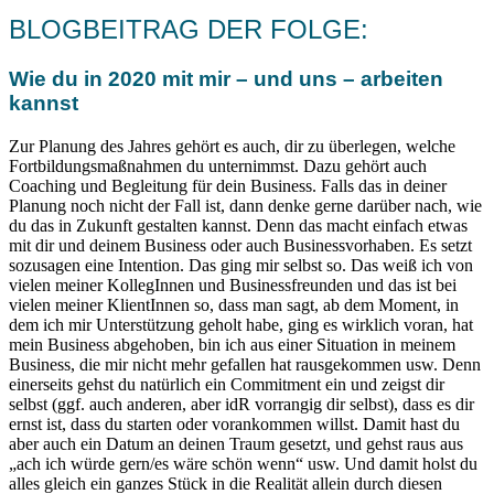
BLOGBEITRAG DER FOLGE:
Wie du in 2020 mit mir – und uns – arbeiten
kannst
Zur Planung des Jahres gehört es auch, dir zu überlegen, welche
Fortbildungsmaßnahmen du unternimmst. Dazu gehört auch
Coaching und Begleitung für dein Business. Falls das in deiner
Planung noch nicht der Fall ist, dann denke gerne darüber nach, wie
du das in Zukunft gestalten kannst. Denn das macht einfach etwas
mit dir und deinem Business oder auch Businessvorhaben. Es setzt
sozusagen eine Intention. Das ging mir selbst so. Das weiß ich von
vielen meiner KollegInnen und Businessfreunden und das ist bei
vielen meiner KlientInnen so, dass man sagt, ab dem Moment, in
dem ich mir Unterstützung geholt habe, ging es wirklich voran, hat
mein Business abgehoben, bin ich aus einer Situation in meinem
Business, die mir nicht mehr gefallen hat rausgekommen usw. Denn
einerseits gehst du natürlich ein Commitment ein und zeigst dir
selbst (ggf. auch anderen, aber idR vorrangig dir selbst), dass es dir
ernst ist, dass du starten oder vorankommen willst. Damit hast du
aber auch ein Datum an deinen Traum gesetzt, und gehst raus aus
„ach ich würde gern/es wäre schön wenn“ usw. Und damit holst du
alles gleich ein ganzes Stück in die Realität allein durch diesen