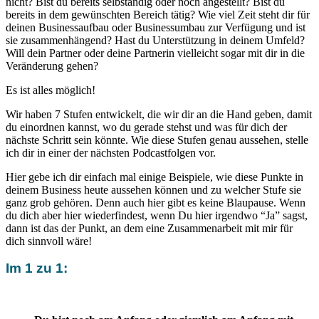
nicht? Bist du bereits selbständig oder noch angestellt? Bist du
bereits in dem gewünschten Bereich tätig? Wie viel Zeit steht dir für
deinen Businessaufbau oder Businessumbau zur Verfügung und ist
sie zusammenhängend? Hast du Unterstützung in deinem Umfeld?
Will dein Partner oder deine Partnerin vielleicht sogar mit dir in die
Veränderung gehen?
Es ist alles möglich!
Wir haben 7 Stufen entwickelt, die wir dir an die Hand geben, damit
du einordnen kannst, wo du gerade stehst und was für dich der
nächste Schritt sein könnte. Wie diese Stufen genau aussehen, stelle
ich dir in einer der nächsten Podcastfolgen vor.
Hier gebe ich dir einfach mal einige Beispiele, wie diese Punkte in
deinem Business heute aussehen können und zu welcher Stufe sie
ganz grob gehören. Denn auch hier gibt es keine Blaupause. Wenn
du dich aber hier wiederfindest, wenn Du hier irgendwo “Ja” sagst,
dann ist das der Punkt, an dem eine Zusammenarbeit mit mir für
dich sinnvoll wäre!
Im 1 zu 1: