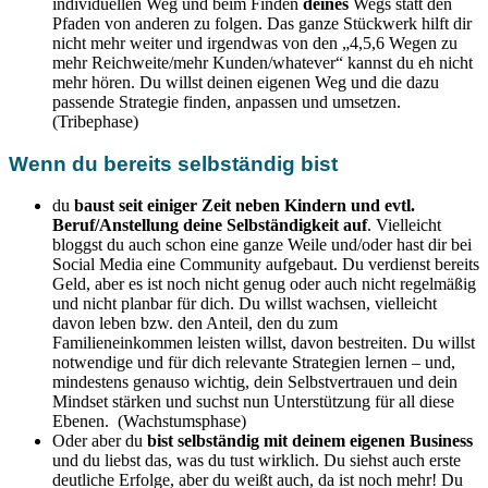
individuellen Weg und beim Finden
deines
Wegs statt den
Pfaden von anderen zu folgen. Das ganze Stückwerk hilft dir
nicht mehr weiter und irgendwas von den „4,5,6 Wegen zu
mehr Reichweite/mehr Kunden/whatever“ kannst du eh nicht
mehr hören. Du willst deinen eigenen Weg und die dazu
passende Strategie finden, anpassen und umsetzen.
(Tribephase)
Wenn du bereits selbständig bist
du
baust seit einiger Zeit neben Kindern und evtl.
Beruf/Anstellung deine Selbständigkeit auf
. Vielleicht
bloggst du auch schon eine ganze Weile und/oder hast dir bei
Social Media eine Community aufgebaut. Du verdienst bereits
Geld, aber es ist noch nicht genug oder auch nicht regelmäßig
und nicht planbar für dich. Du willst wachsen, vielleicht
davon leben bzw. den Anteil, den du zum
Familieneinkommen leisten willst, davon bestreiten. Du willst
notwendige und für dich relevante Strategien lernen – und,
mindestens genauso wichtig, dein Selbstvertrauen und dein
Mindset stärken und suchst nun Unterstützung für all diese
Ebenen. (Wachstumsphase)
Oder aber du
bist selbständig mit deinem eigenen Business
und du liebst das, was du tust wirklich. Du siehst auch erste
deutliche Erfolge, aber du weißt auch, da ist noch mehr! Du