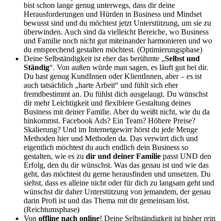
bist schon lange genug unterwegs, dass dir deine
Herausforderungen und Hürden in Business und Mindset
bewusst sind und du möchtest jetzt Unterstützung, um sie zu
überwinden. Auch sind da vielleicht Bereiche, wo Business
und Familie noch nicht gut miteinander harmonieren und wo
du entsprechend gestalten möchtest. (Optimierungsphase)
Deine Selbständigkeit ist eher das berühmte „
Selbst und
Ständig
“. Von außen würde man sagen, es läuft gut bei dir.
Du hast genug KundInnen oder KlientInnen, aber – es ist
auch tatsächlich „harte Arbeit“ und fühlt sich eher
fremdbestimmt an. Du fühlst dich ausgelaugt. Du wünschst
dir mehr Leichtigkeit und flexiblere Gestaltung deines
Business mit deiner Familie. Aber du weißt nicht, wie du da
hinkommst. Facebook Ads? Ein Team? Höhere Preise?
Skalierung? Und im Internetgewirr hörst du jede Menge
Methoden hier und Methoden da. Das verwirrt dich und
eigentlich möchtest du auch endlich dein Business so
gestalten, wie es zu
dir und deiner Familie
passt UND den
Erfolg, den du dir wünschst. Was das genau ist und wie das
geht, das möchtest du gerne herausfinden und umsetzen. Du
siehst, dass es alleine nicht oder für dich zu langsam geht und
wünschst dir daher Unterstützung von jemandem, der genau
darin Profi ist und das Thema mit dir gemeinsam löst.
(Reichtumsphase)
Von
offline nach online
! Deine Selbständigkeit ist bisher rein