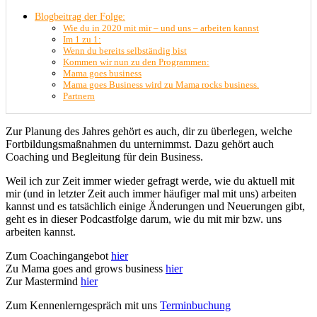
Blogbeitrag der Folge:
Wie du in 2020 mit mir – und uns – arbeiten kannst
Im 1 zu 1:
Wenn du bereits selbständig bist
Kommen wir nun zu den Programmen:
Mama goes business
Mama goes Business wird zu Mama rocks business.
Partnern
Zur Planung des Jahres gehört es auch, dir zu überlegen, welche
Fortbildungsmaßnahmen du unternimmst. Dazu gehört auch
Coaching und Begleitung für dein Business.
Weil ich zur Zeit immer wieder gefragt werde, wie du aktuell mit
mir (und in letzter Zeit auch immer häufiger mal mit uns) arbeiten
kannst und es tatsächlich einige Änderungen und Neuerungen gibt,
geht es in dieser Podcastfolge darum, wie du mit mir bzw. uns
arbeiten kannst.
Zum Coachingangebot
hier
Zu Mama goes and grows business
hier
Zur Mastermind
hier
Zum Kennenlerngespräch mit uns
Terminbuchung