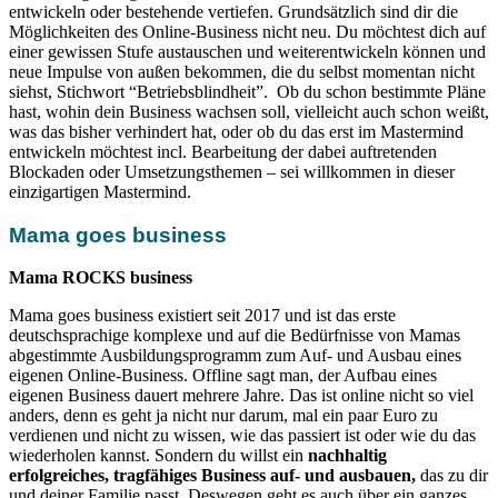
entwickeln oder bestehende vertiefen. Grundsätzlich sind dir die
Möglichkeiten des Online-Business nicht neu. Du möchtest dich auf
einer gewissen Stufe austauschen und weiterentwickeln können und
neue Impulse von außen bekommen, die du selbst momentan nicht
siehst, Stichwort “Betriebsblindheit”. Ob du schon bestimmte Pläne
hast, wohin dein Business wachsen soll, vielleicht auch schon weißt,
was das bisher verhindert hat, oder ob du das erst im Mastermind
entwickeln möchtest incl. Bearbeitung der dabei auftretenden
Blockaden oder Umsetzungsthemen – sei willkommen in dieser
einzigartigen Mastermind.
Mama goes business
Mama ROCKS business
Mama goes business existiert seit 2017 und ist das erste
deutschsprachige komplexe und auf die Bedürfnisse von Mamas
abgestimmte Ausbildungsprogramm zum Auf- und Ausbau eines
eigenen Online-Business. Offline sagt man, der Aufbau eines
eigenen Business dauert mehrere Jahre. Das ist online nicht so viel
anders, denn es geht ja nicht nur darum, mal ein paar Euro zu
verdienen und nicht zu wissen, wie das passiert ist oder wie du das
wiederholen kannst. Sondern du willst ein
nachhaltig
erfolgreiches, tragfähiges Business auf- und ausbauen,
das zu dir
und deiner Familie passt. Deswegen geht es auch über ein ganzes