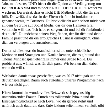
Jahr, mindestens, UND bietet dir die Option zur Verlängerung um
IM PROGRAMM und mit der KRAFT DER GRUPPE weiter zu
wachsen. Du weisst, dass es nicht DIE Methode gibt, die für alle
hilft. Du weißt, dass das in der Elternschaft nicht funktioniert,
genauso wenig im Business. Du bist vielleicht auch schon müde von
all dem Gebrülle auf Social Media, das dir den Heiligen Gral
vermitteln will, das “Ich habe es so gemacht und bei dir funktioniert
das auch”. Du möchtest deinen Weg finden, der für dich und deine
Familie passt und dir ein erfolgreiches Business ermöglicht, ohne
dich zu verbiegen und auszubrennen.
Du lernst alles, was du brauchst, lernst die unterschiedlichen
Methoden und Strategien und Kanäle kennen, die es gibt und das
Thema Mindset spielt ebenfalls immer eine große Rolle. Du
probierst aus, wählst, was für dich passt. Wir beraten dich dabei,
wenn du willst.
Wir haben damit etwas geschaffen, was es 2017 nicht gab und im
deutschsprachigen Raum auch außerhalb unseres Programmes nach
wie vor nicht gibt.
Hinzu kommt ein wundervolles Netzwerk sich gegenseitig
unterstützender Frauen. Durch das rollierende Prinzip und die
Einstiegsmöglichkeit je nach Level, wo du gerade stehst und
natürlich auch dadurch, dass Entwicklung selten linear verläuft, gibt