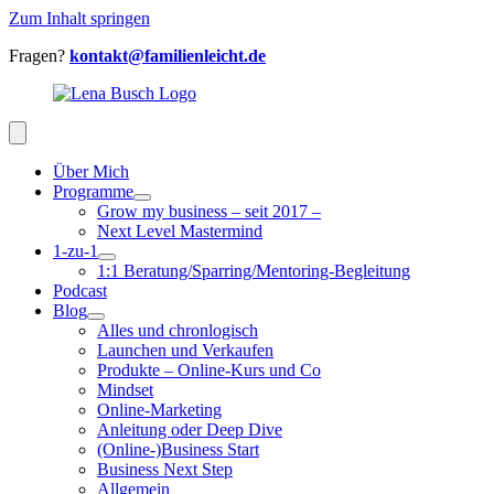
Zum Inhalt springen
Fragen?
kontakt@familienleicht.de
Über Mich
Programme
Grow my business – seit 2017 –
Next Level Mastermind
1-zu-1
1:1 Beratung/Sparring/Mentoring-Begleitung
Podcast
Blog
Alles und chronlogisch
Launchen und Verkaufen
Produkte – Online-Kurs und Co
Mindset
Online-Marketing
Anleitung oder Deep Dive
(Online-)Business Start
Business Next Step
Allgemein