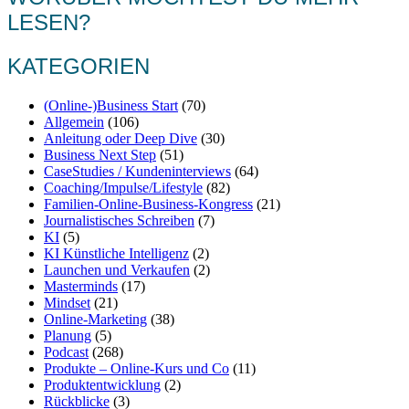
LESEN?
KATEGORIEN
(Online-)Business Start
(70)
Allgemein
(106)
Anleitung oder Deep Dive
(30)
Business Next Step
(51)
CaseStudies / Kundeninterviews
(64)
Coaching/Impulse/Lifestyle
(82)
Familien-Online-Business-Kongress
(21)
Journalistisches Schreiben
(7)
KI
(5)
KI Künstliche Intelligenz
(2)
Launchen und Verkaufen
(2)
Masterminds
(17)
Mindset
(21)
Online-Marketing
(38)
Planung
(5)
Podcast
(268)
Produkte – Online-Kurs und Co
(11)
Produktentwicklung
(2)
Rückblicke
(3)