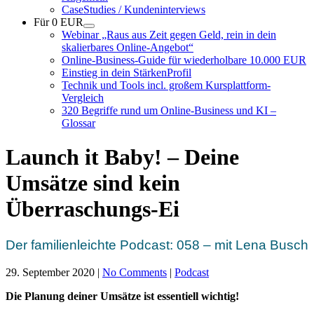
CaseStudies / Kundeninterviews
Für 0 EUR
Webinar „Raus aus Zeit gegen Geld, rein in dein
skalierbares Online-Angebot“
Online-Business-Guide für wiederholbare 10.000 EUR
Einstieg in dein StärkenProfil
Technik und Tools incl. großem Kursplattform-
Vergleich
320 Begriffe rund um Online-Business und KI –
Glossar
Launch it Baby! – Deine
Umsätze sind kein
Überraschungs-Ei
Der familienleichte Podcast: 058 – mit Lena Busch
29. September 2020
|
No Comments
|
Podcast
Die Planung deiner Umsätze ist essentiell wichtig!