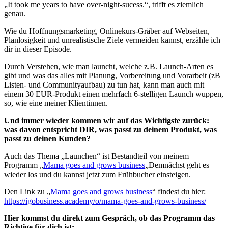
„It took me years to have over-night-sucess.“, trifft es ziemlich
genau.
Wie du Hoffnungsmarketing, Onlinekurs-Gräber auf Webseiten,
Planlosigkeit und unrealistische Ziele vermeiden kannst, erzähle ich
dir in dieser Episode.
Durch Verstehen, wie man launcht, welche z.B. Launch-Arten es
gibt und was das alles mit Planung, Vorbereitung und Vorarbeit (zB
Listen- und Communityaufbau) zu tun hat, kann man auch mit
einem 30 EUR-Produkt einen mehrfach 6-stelligen Launch wuppen,
so, wie eine meiner Klientinnen.
Und immer wieder kommen wir auf das Wichtigste zurück:
was davon entspricht DIR, was passt zu deinem Produkt, was
passt zu deinen Kunden?
Auch das Thema „Launchen“ ist Bestandteil von meinem
Programm „
Mama goes and grows business
„
Demnächst geht es
wieder los und du kannst jetzt zum Frühbucher einsteigen.
Den Link zu „
Mama
goes
and
grows
business
“ findest du hier:
https://igobusiness.academy/o/mama-goes-and-grows-business/
Hier kommst du direkt zum
Gespräch, ob das Programm das
Richtige für dich ist: