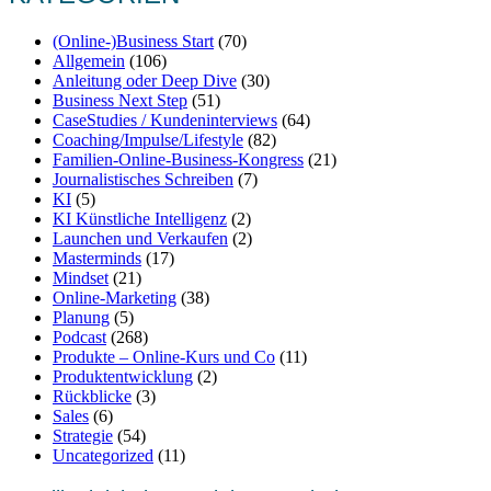
(Online-)Business Start
(70)
Allgemein
(106)
Anleitung oder Deep Dive
(30)
Business Next Step
(51)
CaseStudies / Kundeninterviews
(64)
Coaching/Impulse/Lifestyle
(82)
Familien-Online-Business-Kongress
(21)
Journalistisches Schreiben
(7)
KI
(5)
KI Künstliche Intelligenz
(2)
Launchen und Verkaufen
(2)
Masterminds
(17)
Mindset
(21)
Online-Marketing
(38)
Planung
(5)
Podcast
(268)
Produkte – Online-Kurs und Co
(11)
Produktentwicklung
(2)
Rückblicke
(3)
Sales
(6)
Strategie
(54)
Uncategorized
(11)