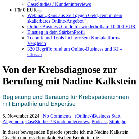
CaseStudies / Kundeninterviews
Für 0 EUR
Webinar „Raus aus Zeit gegen Geld, rein in dein
skalierbares Online-Angebot“
Online-Business-Guide für wiederholbare 10.000 EUR
Einstieg in dein StärkenProfil
Technik und Tools incl. großem Kursplattform-
Vergleich
320 Begriffe rund um Online-Business und KI –
Glossar
Von der Krebsdiagnose zur
Berufung mit Nadine Kalkstein
Begleitung und Beratung für Krebspatient:innen
mit Empathie und Expertise
5. November 2024
|
No Comments
|
(Online-)Business Start
,
Allgemein
,
CaseStudies / Kundeninterviews
,
Podcast
,
Strategie
In dieser bewegenden Episode spreche ich mit Nadine Kalkstein,
Coachin und psychoonkologischen Beraterin, die