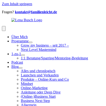
Zum Inhalt springen
Fragen?
kontakt@familienleicht.de
Über Mich
Programme
Grow my business – seit 2017 –
Next Level Mastermind
1-zu-1
1:1 Beratung/Sparring/Mentoring-Begleitung
Podcast
Blog
Alles und chronlogisch
Launchen und Verkaufen
Produkte – Online-Kurs und Co
Mindset
Online-Marketing
Anleitung oder Deep Dive
(Online-)Business Start
Business Next Step
Allgemein