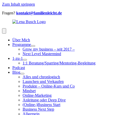
Zum Inhalt springen
Fragen?
kontakt@familienleicht.de
Über Mich
Programme
Grow my business – seit 2017 –
Next Level Mastermind
1-zu-1
1:1 Beratung/Sparring/Mentoring-Begleitung
Podcast
Blog
Alles und chronlogisch
Launchen und Verkaufen
Produkte – Online-Kurs und Co
Mindset
Online-Marketing
Anleitung oder Deep Dive
(Online-)Business Start
Business Next Step
Allgemein