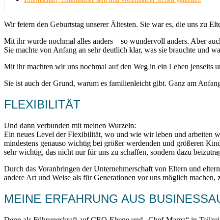
Wir feiern den Geburtstag unserer Ältesten. Sie war es, die uns zu Elt
Mit ihr wurde nochmal alles anders – so wundervoll anders. Aber auch 
Sie machte von Anfang an sehr deutlich klar, was sie brauchte und w
Mit ihr machten wir uns nochmal auf den Weg in ein Leben jenseits u
Sie ist auch der Grund, warum es familienleicht gibt. Ganz am Anfang
FLEXIBILITÄT
Und dann verbunden mit meinen Wurzeln:
Ein neues Level der Flexibilität, wo und wie wir leben und arbeiten w
mindestens genauso wichtig bei größer werdenden und größeren Kinder
sehr wichtig, das nicht nur für uns zu schaffen, sondern dazu beizutr
Durch das Voranbringen der Unternehmerschaft von Eltern und elterng
andere Art und Weise als für Generationen vor uns möglich machen, z
MEINE ERFAHRUNG AUS BUSINESSAU
Denn als Führungskraft auf CEO-Ebene und „Chef-Mama“ in Teilzeit 