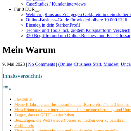
CaseStudies / Kundeninterviews
Für 0 EUR
Webinar „Raus aus Zeit gegen Geld, rein in dein skalie
Online-Business-Guide für wiederholbare 10.000 EUR
Einstieg in dein StärkenProfil
Technik und Tools incl. großem Kursplattform-Vergleich
320 Begriffe rund um Online-Business und KI – Glossar
Mein Warum
9. Mai 2023
|
No Comments
|
(Online-)Business Start
,
Mindset
,
Unca
Inhaltsverzeichnis
Flexibilität
Meine Erfahrung aus Businessaufbau als „Karrierefrau“ mit 3 kleinen
Mein Können aus der internationalen Unternehmensberatung und Unt
Zeigen, dass es GEHT – alles haben
Beizutragen, die Welt (wieder) besser zu machen oder zu bewahren
Vorbild sein
Elternschaft, miteinander sein und voneinander lernen genießen