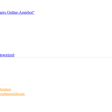
rbares Online-Angebot“
tegorized
 Kindern
ernehmensführung