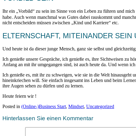
Ihr ein „Vorbild“ zu sein im Sinne von ein Leben zu führen und mic
habe. Auch wenn manchmal was Gutes dabei rauskommt und manc
nicht entscheiden müssen zwischen „Kind und Karriere“ etc.
ELTERNSCHAFT, MITEINANDER SEIN
Und heute ist da dieser junge Mensch, ganz sie selbst und gleichzeit
Ich genieße unsere Gespräche, ich genieße es, ihre Sichtweisen zu hör
Anfang an mit ihr umgegangen sind, ist auch heute da. Und wenn ich 
Ich genieße es, mit ihr zu schweigen, wie sie in die Welt hinausgeht 
hineinkriechen will. Sie einfach insgesamt ins Leben und beim Lerne
ihre Augen sehen zu dürfen und zu lernen.
Heute feiern wir !
Posted in
(Online-)Business Start
,
Mindset
,
Uncategorized
Hinterlassen Sie einen Kommentar