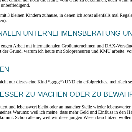
 unbefriedigend.
 mit 3 kleinen Kindern zuhause, in denen ich sonst allenfalls mal Rega
en).
IONALEN UNTERNEHMENSBERATUNG 
engen Arbeit mit internationalen Großunternehmen und DAX-Vorständ
t der Grund, warum ich heute mit Solopreneuren und KMU arbeite, vor
BEN
nicht nur dieses eine Kind *gggg*) UND ein erfolgreiches, mehrfach se
 BESSER ZU MACHEN ODER ZU BEWAH
istiert und lebenswert bleibt oder an mancher Stelle wieder lebenswerte
il meines Warums: weil ich meine, dass mehr Geld und Einfluss in den H
 kommt. Schon alleine, weil wir diese jungen Wesen beschützen wollen 