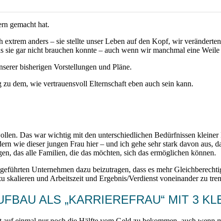
ern gemacht hat.
extrem anders – sie stellte unser Leben auf den Kopf, wir veränderten 
as sie gar nicht brauchen konnte – auch wenn wir manchmal eine Weile
nserer bisherigen Vorstellungen und Pläne.
 zu dem, wie vertrauensvoll Elternschaft eben auch sein kann.
ollen. Das war wichtig mit den unterschiedlichen Bedürfnissen kleiner 
n wie dieser jungen Frau hier – und ich gehe sehr stark davon aus, d
agen, das alle Familien, die das möchten, sich das ermöglichen können.
eführten Unternehmen dazu beizutragen, dass es mehr Gleichberechtigu
u skalieren und Arbeitszeit und Ergebnis/Verdienst voneinander zu tre
FBAU ALS „KARRIEREFRAU“ MIT 3 KL
auf einmal nur noch die Hälfte vom Geld zu bekommen, auch wenn man