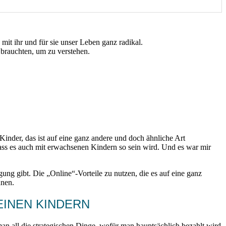
mit ihr und für sie unser Leben ganz radikal.
 brauchten, um zu verstehen.
Kinder, das ist auf eine ganz andere und doch ähnliche Art
ass es auch mit erwachsenen Kindern so sein wird. Und es war mir
ng gibt. Die „Online“-Vorteile zu nutzen, die es auf eine ganz
nnen.
EINEN KINDERN
 all die strategischen Dinge, wofür man hauptsächlich bezahlt wird