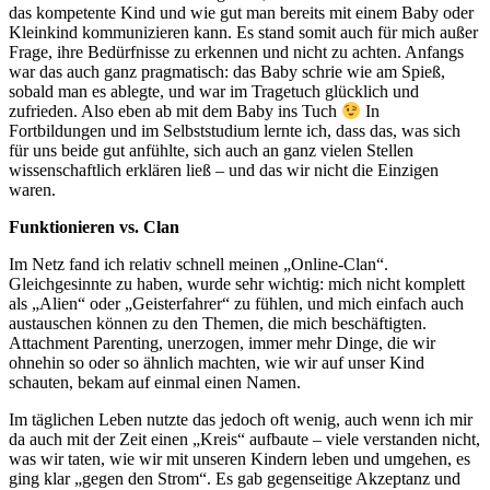
das kompetente Kind und wie gut man bereits mit einem Baby oder
Kleinkind kommunizieren kann. Es stand somit auch für mich außer
Frage, ihre Bedürfnisse zu erkennen und nicht zu achten. Anfangs
war das auch ganz pragmatisch: das Baby schrie wie am Spieß,
sobald man es ablegte, und war im Tragetuch glücklich und
zufrieden. Also eben ab mit dem Baby ins Tuch
In
Fortbildungen und im Selbststudium lernte ich, dass das, was sich
für uns beide gut anfühlte, sich auch an ganz vielen Stellen
wissenschaftlich erklären ließ – und das wir nicht die Einzigen
waren.
Funktionieren vs. Clan
Im Netz fand ich relativ schnell meinen „Online-Clan“.
Gleichgesinnte zu haben, wurde sehr wichtig: mich nicht komplett
als „Alien“ oder „Geisterfahrer“ zu fühlen, und mich einfach auch
austauschen können zu den Themen, die mich beschäftigten.
Attachment Parenting, unerzogen, immer mehr Dinge, die wir
ohnehin so oder so ähnlich machten, wie wir auf unser Kind
schauten, bekam auf einmal einen Namen.
Im täglichen Leben nutzte das jedoch oft wenig, auch wenn ich mir
da auch mit der Zeit einen „Kreis“ aufbaute – viele verstanden nicht,
was wir taten, wie wir mit unseren Kindern leben und umgehen, es
ging klar „gegen den Strom“. Es gab gegenseitige Akzeptanz und