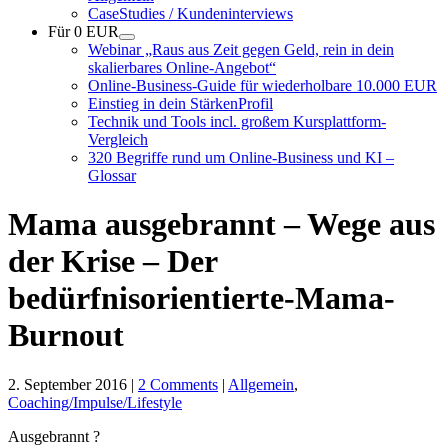
CaseStudies / Kundeninterviews
Für 0 EUR
Webinar „Raus aus Zeit gegen Geld, rein in dein
skalierbares Online-Angebot“
Online-Business-Guide für wiederholbare 10.000 EUR
Einstieg in dein StärkenProfil
Technik und Tools incl. großem Kursplattform-
Vergleich
320 Begriffe rund um Online-Business und KI –
Glossar
Mama ausgebrannt – Wege aus
der Krise – Der
bedürfnisorientierte-Mama-
Burnout
2. September 2016
|
2 Comments
|
Allgemein
,
Coaching/Impulse/Lifestyle
Ausgebrannt ?