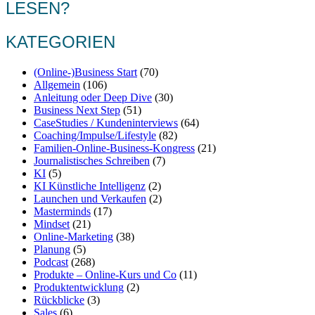
LESEN?
KATEGORIEN
(Online-)Business Start
(70)
Allgemein
(106)
Anleitung oder Deep Dive
(30)
Business Next Step
(51)
CaseStudies / Kundeninterviews
(64)
Coaching/Impulse/Lifestyle
(82)
Familien-Online-Business-Kongress
(21)
Journalistisches Schreiben
(7)
KI
(5)
KI Künstliche Intelligenz
(2)
Launchen und Verkaufen
(2)
Masterminds
(17)
Mindset
(21)
Online-Marketing
(38)
Planung
(5)
Podcast
(268)
Produkte – Online-Kurs und Co
(11)
Produktentwicklung
(2)
Rückblicke
(3)
Sales
(6)