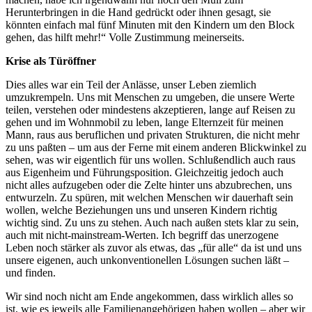
Herunterbringen in die Hand gedrückt oder ihnen gesagt, sie
könnten einfach mal fünf Minuten mit den Kindern um den Block
gehen, das hilft mehr!“ Volle Zustimmung meinerseits.
Krise als Türöffner
Dies alles war ein Teil der Anlässe, unser Leben ziemlich
umzukrempeln. Uns mit Menschen zu umgeben, die unsere Werte
teilen, verstehen oder mindestens akzeptieren, lange auf Reisen zu
gehen und im Wohnmobil zu leben, lange Elternzeit für meinen
Mann, raus aus beruflichen und privaten Strukturen, die nicht mehr
zu uns paßten – um aus der Ferne mit einem anderen Blickwinkel zu
sehen, was wir eigentlich für uns wollen. Schlußendlich auch raus
aus Eigenheim und Führungsposition. Gleichzeitig jedoch auch
nicht alles aufzugeben oder die Zelte hinter uns abzubrechen, uns
entwurzeln. Zu spüren, mit welchen Menschen wir dauerhaft sein
wollen, welche Beziehungen uns und unseren Kindern richtig
wichtig sind. Zu uns zu stehen. Auch nach außen stets klar zu sein,
auch mit nicht-mainstream-Werten. Ich begriff das unerzogene
Leben noch stärker als zuvor als etwas, das „für alle“ da ist und uns
unsere eigenen, auch unkonventionellen Lösungen suchen läßt –
und finden.
Wir sind noch nicht am Ende angekommen, dass wirklich alles so
ist, wie es jeweils alle Familienangehörigen haben wollen – aber wir