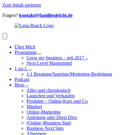
Zum Inhalt springen
Fragen?
kontakt@familienleicht.de
Über Mich
Programme
Grow my business – seit 2017 –
Next Level Mastermind
1-zu-1
1:1 Beratung/Sparring/Mentoring-Begleitung
Podcast
Blog
Alles und chronlogisch
Launchen und Verkaufen
Produkte – Online-Kurs und Co
Mindset
Online-Marketing
Anleitung oder Deep Dive
(Online-)Business Start
Business Next Step
Allgemein