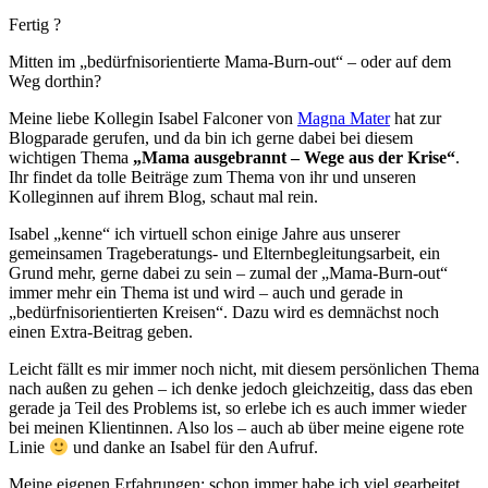
Fertig ?
Mitten im „bedürfnisorientierte Mama-Burn-out“ – oder auf dem
Weg dorthin?
Meine liebe Kollegin Isabel Falconer von
Magna Mater
hat zur
Blogparade gerufen, und da bin ich gerne dabei bei diesem
wichtigen Thema
„Mama ausgebrannt – Wege aus der Krise“
.
Ihr findet da tolle Beiträge zum Thema von ihr und unseren
Kolleginnen auf ihrem Blog, schaut mal rein.
Isabel „kenne“ ich virtuell schon einige Jahre aus unserer
gemeinsamen Trageberatungs- und Elternbegleitungsarbeit, ein
Grund mehr, gerne dabei zu sein – zumal der „Mama-Burn-out“
immer mehr ein Thema ist und wird – auch und gerade in
„bedürfnisorientierten Kreisen“. Dazu wird es demnächst noch
einen Extra-Beitrag geben.
Leicht fällt es mir immer noch nicht, mit diesem persönlichen Thema
nach außen zu gehen – ich denke jedoch gleichzeitig, dass das eben
gerade ja Teil des Problems ist, so erlebe ich es auch immer wieder
bei meinen Klientinnen. Also los – auch ab über meine eigene rote
Linie
und danke an Isabel für den Aufruf.
Meine eigenen Erfahrungen: schon immer habe ich viel gearbeitet