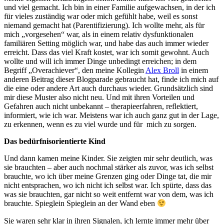
und viel gemacht. Ich bin in einer Familie aufgewachsen, in der ich
für vieles zuständig war oder mich gefühlt habe, weil es sonst
niemand gemacht hat (Parentifizierung). Ich wollte mehr, als für
mich „vorgesehen“ war, als in einem relativ dysfunktionalen
familiären Setting möglich war, und habe das auch immer wieder
erreicht. Dass das viel Kraft kostet, war ich somit gewohnt. Auch
wollte und will ich immer Dinge unbedingt erreichen; in dem
Begriff „Overachiever“, den meine Kollegin
Alex Broll
in einem
anderen Beitrag dieser Blogparade gebraucht hat, finde ich mich auf
die eine oder andere Art auch durchaus wieder. Grundsätzlich sind
mir diese Muster also nicht neu. Und mit ihren Vorteilen und
Gefahren auch nicht unbekannt – therapieerfahren, reflektiert,
informiert, wie ich war. Meistens war ich auch ganz gut in der Lage,
zu erkennen, wenn es zu viel wurde und für mich zu sorgen.
Das bedürfnisorientierte Kind
Und dann kamen meine Kinder. Sie zeigten mir sehr deutlich, was
sie brauchten – aber auch nochmal stärker als zuvor, was ich selbst
brauchte, wo ich über meine Grenzen ging oder Dinge tat, die mir
nicht entsprachen, wo ich nicht ich selbst war. Ich spürte, dass das
was sie brauchten, gar nicht so weit entfernt war von dem, was ich
brauchte. Spieglein Spieglein an der Wand eben
Sie waren sehr klar in ihren Signalen, ich lernte immer mehr über