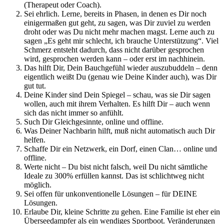
(Therapeut oder Coach).
Sei ehrlich. Lerne, bereits in Phasen, in denen es Dir noch
einigermaßen gut geht, zu sagen, was Dir zuviel zu werden
droht oder was Du nicht mehr machen magst. Lerne auch zu
sagen „Es geht mir schlecht, ich brauche Unterstützung“. Viel
Schmerz entsteht dadurch, dass nicht darüber gesprochen
wird, gesprochen werden kann – oder erst im nachhinein.
Das hilft Dir, Dein Bauchgefühl wieder auszubuddeln – denn
eigentlich weißt Du (genau wie Deine Kinder auch), was Dir
gut tut.
Deine Kinder sind Dein Spiegel – schau, was sie Dir sagen
wollen, auch mit ihrem Verhalten. Es hilft Dir – auch wenn
sich das nicht immer so anfühlt.
Such Dir Gleichgesinnte, online und offline.
Was Deiner Nachbarin hilft, muß nicht automatisch auch Dir
helfen.
Schaffe Dir ein Netzwerk, ein Dorf, einen Clan… online und
offline.
Werte nicht – Du bist nicht falsch, weil Du nicht sämtliche
Ideale zu 300% erfüllen kannst. Das ist schlichtweg nicht
möglich.
Sei offen für unkonventionelle Lösungen – für DEINE
Lösungen.
Erlaube Dir, kleine Schritte zu gehen. Eine Familie ist eher ein
Überseedampfer als ein wendiges Sportboot. Veränderungen