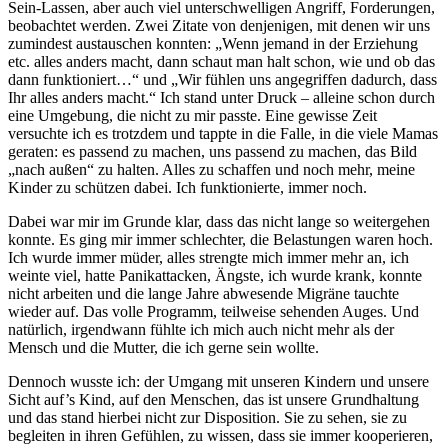
Sein-Lassen, aber auch viel unterschwelligen Angriff, Forderungen,
beobachtet werden. Zwei Zitate von denjenigen, mit denen wir uns
zumindest austauschen konnten: „Wenn jemand in der Erziehung
etc. alles anders macht, dann schaut man halt schon, wie und ob das
dann funktioniert…“ und „Wir fühlen uns angegriffen dadurch, dass
Ihr alles anders macht.“ Ich stand unter Druck – alleine schon durch
eine Umgebung, die nicht zu mir passte. Eine gewisse Zeit
versuchte ich es trotzdem und tappte in die Falle, in die viele Mamas
geraten: es passend zu machen, uns passend zu machen, das Bild
„nach außen“ zu halten. Alles zu schaffen und noch mehr, meine
Kinder zu schützen dabei. Ich funktionierte, immer noch.
Dabei war mir im Grunde klar, dass das nicht lange so weitergehen
konnte. Es ging mir immer schlechter, die Belastungen waren hoch.
Ich wurde immer müder, alles strengte mich immer mehr an, ich
weinte viel, hatte Panikattacken, Ängste, ich wurde krank, konnte
nicht arbeiten und die lange Jahre abwesende Migräne tauchte
wieder auf. Das volle Programm, teilweise sehenden Auges. Und
natürlich, irgendwann fühlte ich mich auch nicht mehr als der
Mensch und die Mutter, die ich gerne sein wollte.
Dennoch wusste ich: der Umgang mit unseren Kindern und unsere
Sicht auf’s Kind, auf den Menschen, das ist unsere Grundhaltung
und das stand hierbei nicht zur Disposition. Sie zu sehen, sie zu
begleiten in ihren Gefühlen, zu wissen, dass sie immer kooperieren,