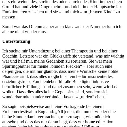
dass ein weinendes, streitendes oder schreiendes Kind immer einen
Grund hat und viele Dinge mehr – und nicht in der Hauptsache ihr
Funktionieren zu sehen und sie – und mich -am „braven Kind“ zu
messen.
Somit war das Dilemma aber auch klar…aus der Nummer kam ich
alleine nicht wieder raus.
Unterstützung
Ich suchte mir Unterstützung bei einer Therapeutin und bei einer
Coachin. Letztere war ein Glücksgriff: sie verstand, was mir wichtig
war und half mir, meine Gedanken zu sortieren. Sie war mein
Sparringpartner für meine „blinden Flecken“ – aber auch eine
derjenigen, die mit mir glaubte, dass meine Wünsche keine hohle
Phantasie sind, dass alles möglich ist: ein bedürfnisorientiertes,
erziehungsfreies Familienleben für alle Beteiligten inklusive
beruflicher Erfüllung – und dabei zusammen sein, wenn wir das
wollen. Dass dies alles keine Gegensätze sind, sondern sich
wunderbar miteinander verbinden lassen – „unden“ eben.
So sagte beispielsweise auch eine Vortragende bei einem
Freilernerfestival in England: „All jenen, die immer wieder eine
halbe Stunde damit verbrachten, mir zu sagen, wie müde ich
aussehe und dass das nur daran liegt, dass wir home education
machen, habe ich irgendwann nur noch den Müll zum