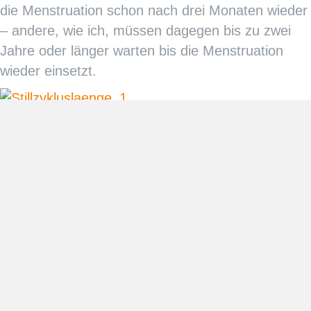
die Menstruation schon nach drei Monaten wieder
– andere, wie ich, müssen dagegen bis zu zwei
Jahre oder länger warten bis die Menstruation
wieder einsetzt.
Bei NFP in der Stillzeit verwendet man eine
bestimmte Zervixschleimmethode, hierzu
dokumentiert du beim Toilettengang im Verlaufes
des Tages, was du am Scheideneingang gefühlt
bzw. gesehen hast. Anschließend kannst du das
Beobachtete in einem Zyklusblatt dokumentieren.
Nach festen Stillzeitregeln kannst du dann die
fruchtbaren und unfruchtbaren Tage im Still-Zyklus
bestimmen. An den unfruchtbaren Tagen konnte
ich somit Sex haben, ohne schwanger zu werden,