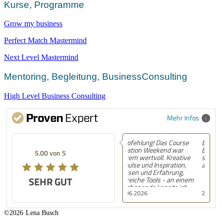
Kurse, Programme
Grow my business
Perfect Match Mastermind
Next Level Mastermind
Mentoring, Begleitung, BusinessConsulting
High Level Business Consulting
Mehr Infos
Empfehlung! Das Course
Empfehlung! Spannende
Creation Weekend war
Erkenntnisse und
5
5.00 von 5
extrem wertvoll. Kreative
strukturierte, gut
Impulse und Inspiration,
aufbereitete Anleitung!
Wissen und Erfahrung,
UT
SEHR GUT
hilfreiche Tools - an einem
Wochenende konnte ich
22.06.2026
22.06.2026
damit den Grundstein für
mein neues Produkt
legen. Ein riesengroßer
©2026
Lena Busch
Schritt.