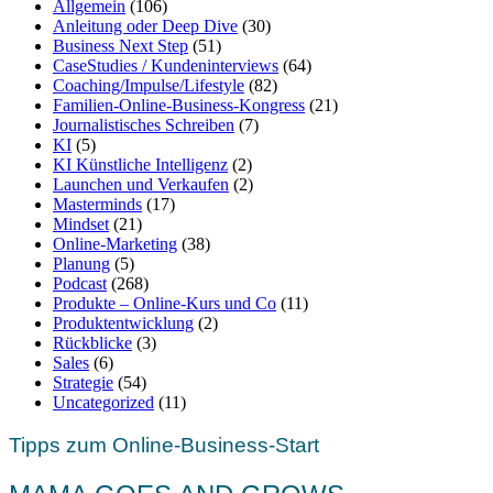
Allgemein
(106)
Anleitung oder Deep Dive
(30)
Business Next Step
(51)
CaseStudies / Kundeninterviews
(64)
Coaching/Impulse/Lifestyle
(82)
Familien-Online-Business-Kongress
(21)
Journalistisches Schreiben
(7)
KI
(5)
KI Künstliche Intelligenz
(2)
Launchen und Verkaufen
(2)
Masterminds
(17)
Mindset
(21)
Online-Marketing
(38)
Planung
(5)
Podcast
(268)
Produkte – Online-Kurs und Co
(11)
Produktentwicklung
(2)
Rückblicke
(3)
Sales
(6)
Strategie
(54)
Uncategorized
(11)
Tipps zum Online-Business-Start