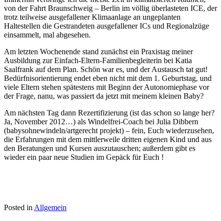
von der Fahrt Braunschweig – Berlin im völlig überlasteten ICE, der
trotz teilweise ausgefallener Klimaanlage an ungeplanten
Haltestellen die Gestrandeten ausgefallener ICs und Regionalzüge
einsammelt, mal abgesehen.
Am letzten Wochenende stand zunächst ein Praxistag meiner
Ausbildung zur Einfach-Eltern-Familienbegleiterin bei Katia
Saalfrank auf dem Plan. Schön war es, und der Austausch tat gut!
Bedürfnisorientierung endet eben nicht mit dem 1. Geburtstag, und
viele Eltern stehen spätestens mit Beginn der Autonomiephase vor
der Frage, nanu, was passiert da jetzt mit meinem kleinen Baby?
Am nächsten Tag dann Rezertifizierung (ist das schon so lange her?
Ja, November 2012…) als Windelfrei-Coach bei Julia Dibbern
(babysohnewindeln/artgerecht projekt) – fein, Euch wiederzusehen,
die Erfahrungen mit dem mittlerweile dritten eigenen Kind und aus
den Beratungen und Kursen auszutauschen; außerdem gibt es
wieder ein paar neue Studien im Gepäck für Euch !
Posted in
Allgemein