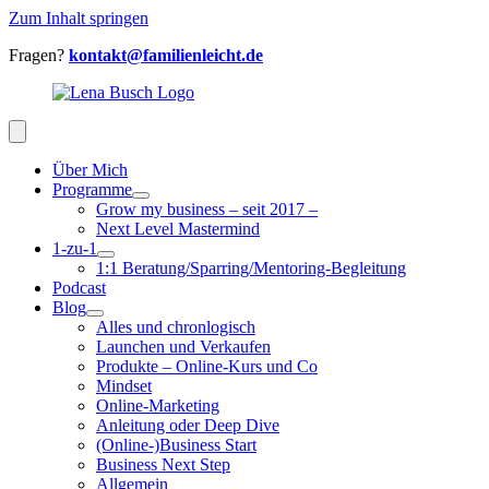
Zum Inhalt springen
Fragen?
kontakt@familienleicht.de
Über Mich
Programme
Grow my business – seit 2017 –
Next Level Mastermind
1-zu-1
1:1 Beratung/Sparring/Mentoring-Begleitung
Podcast
Blog
Alles und chronlogisch
Launchen und Verkaufen
Produkte – Online-Kurs und Co
Mindset
Online-Marketing
Anleitung oder Deep Dive
(Online-)Business Start
Business Next Step
Allgemein