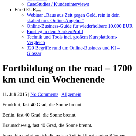
CaseStudies / Kundeninterviews
Für 0 EUR
Webinar „Raus aus Zeit gegen Geld, rein in dein
skalierbares Online-Angebot“
Online-Business-Guide für wiederholbare 10.000 EUR
Einstieg in dein StärkenProfil
Technik und Tools incl. großem Kursplattform-
Vergleich
320 Begriffe rund um Online-Business und KI –
Glossar
Fortbildung on the road – 1700
km und ein Wochenende
11. Juli 2015
|
No Comments
|
Allgemein
Frankfurt, fast 40 Grad, die Sonne brennt.
Berlin, fast 40 Grad, die Sonne brennt.
Braunschweig, fast 40 Grad, die Sonne brennt.
Immerhin verbringe ich die meiste Zeit in klimatisierten Räumen,