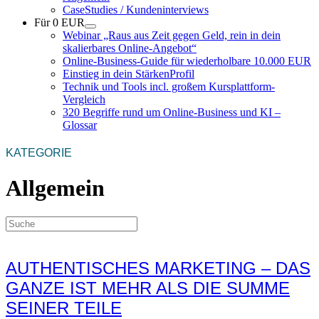
CaseStudies / Kundeninterviews
Für 0 EUR
Webinar „Raus aus Zeit gegen Geld, rein in dein
skalierbares Online-Angebot“
Online-Business-Guide für wiederholbare 10.000 EUR
Einstieg in dein StärkenProfil
Technik und Tools incl. großem Kursplattform-
Vergleich
320 Begriffe rund um Online-Business und KI –
Glossar
KATEGORIE
Allgemein
AUTHENTISCHES MARKETING – DAS
GANZE IST MEHR ALS DIE SUMME
SEINER TEILE