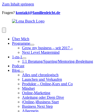
Zum Inhalt springen
Fragen?
kontakt@familienleicht.de
Über Mich
Programme
Grow my business – seit 2017 –
Next Level Mastermind
1-zu-1
1:1 Beratung/Sparring/Mentoring-Begleitung
Podcast
Blog
Alles und chronlogisch
Launchen und Verkaufen
Produkte – Online-Kurs und Co
Mindset
Online-Marketing
Anleitung oder Deep Dive
(Online-)Business Start
Business Next Step
Allgemein