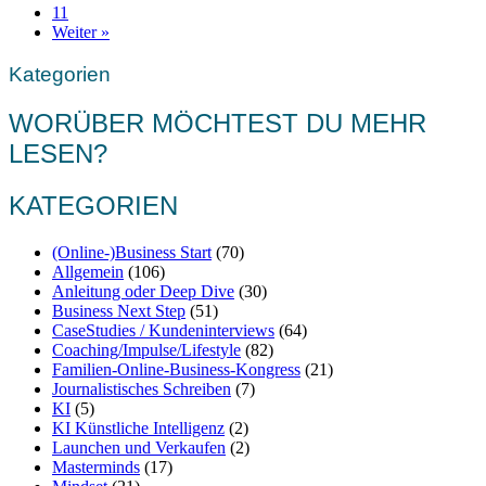
11
Weiter »
Kategorien
WORÜBER MÖCHTEST DU MEHR
LESEN?
KATEGORIEN
(Online-)Business Start
(70)
Allgemein
(106)
Anleitung oder Deep Dive
(30)
Business Next Step
(51)
CaseStudies / Kundeninterviews
(64)
Coaching/Impulse/Lifestyle
(82)
Familien-Online-Business-Kongress
(21)
Journalistisches Schreiben
(7)
KI
(5)
KI Künstliche Intelligenz
(2)
Launchen und Verkaufen
(2)
Masterminds
(17)