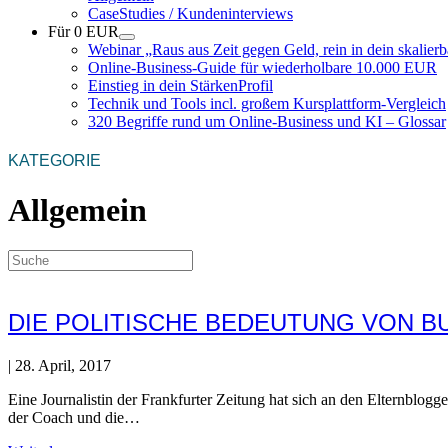
CaseStudies / Kundeninterviews
Für 0 EUR
Webinar „Raus aus Zeit gegen Geld, rein in dein skalie
Online-Business-Guide für wiederholbare 10.000 EUR
Einstieg in dein StärkenProfil
Technik und Tools incl. großem Kursplattform-Vergleich
320 Begriffe rund um Online-Business und KI – Glossar
KATEGORIE
Allgemein
DIE POLITISCHE BEDEUTUNG VON B
|
28. April, 2017
Eine Journalistin der Frankfurter Zeitung hat sich an den Elternblogge
der Coach und die…