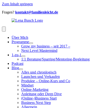
Zum Inhalt springen
Fragen?
kontakt@familienleicht.de
Über Mich
Programme
Grow my business – seit 2017 –
Next Level Mastermind
1-zu-1
1:1 Beratung/Sparring/Mentoring-Begleitung
Podcast
Blog
Alles und chronlogisch
Launchen und Verkaufen
Produkte – Online-Kurs und Co
Mindset
Online-Marketing
Anleitung oder Deep Dive
(Online-)Business Start
Business Next Step
Allgemein