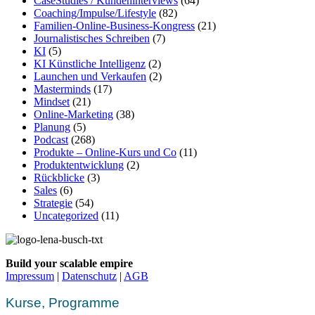
CaseStudies / Kundeninterviews
(64)
Coaching/Impulse/Lifestyle
(82)
Familien-Online-Business-Kongress
(21)
Journalistisches Schreiben
(7)
KI
(5)
KI Künstliche Intelligenz
(2)
Launchen und Verkaufen
(2)
Masterminds
(17)
Mindset
(21)
Online-Marketing
(38)
Planung
(5)
Podcast
(268)
Produkte – Online-Kurs und Co
(11)
Produktentwicklung
(2)
Rückblicke
(3)
Sales
(6)
Strategie
(54)
Uncategorized
(11)
Build your scalable empire
Impressum
|
Datenschutz
|
AGB
Kurse, Programme