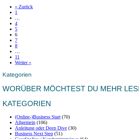
« Zurück
1
…
4
5
6
7
8
…
11
Weiter »
Kategorien
WORÜBER MÖCHTEST DU MEHR LES
KATEGORIEN
(Online-)Business Start
(70)
Allgemein
(106)
Anleitung oder Deep Dive
(30)
Business Next Step
(51)