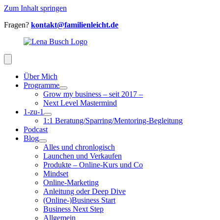
Zum Inhalt springen
Fragen?
kontakt@familienleicht.de
Über Mich
Programme
Grow my business – seit 2017 –
Next Level Mastermind
1-zu-1
1:1 Beratung/Sparring/Mentoring-Begleitung
Podcast
Blog
Alles und chronlogisch
Launchen und Verkaufen
Produkte – Online-Kurs und Co
Mindset
Online-Marketing
Anleitung oder Deep Dive
(Online-)Business Start
Business Next Step
Allgemein