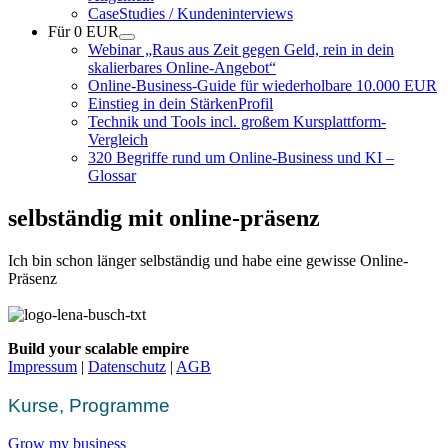
CaseStudies / Kundeninterviews
Für 0 EUR
Webinar „Raus aus Zeit gegen Geld, rein in dein
skalierbares Online-Angebot“
Online-Business-Guide für wiederholbare 10.000 EUR
Einstieg in dein StärkenProfil
Technik und Tools incl. großem Kursplattform-
Vergleich
320 Begriffe rund um Online-Business und KI –
Glossar
selbständig mit online-präsenz
Ich bin schon länger selbständig und habe eine gewisse Online-
Präsenz
Build your scalable empire
Impressum
|
Datenschutz
|
AGB
Kurse, Programme
Grow my business