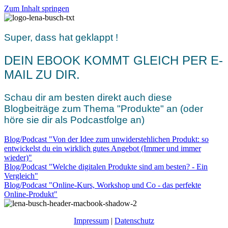
Zum Inhalt springen
Super, dass hat geklappt !
DEIN EBOOK KOMMT GLEICH PER E-
MAIL ZU DIR.
Schau dir am besten direkt auch diese
Blogbeiträge zum Thema "Produkte" an (oder
höre sie dir als Podcastfolge an)
Blog/Podcast "Von der Idee zum unwiderstehlichen Produkt: so
entwickelst du ein wirklich gutes Angebot (Immer und immer
wieder)"
Blog/Podcast "Welche digitalen Produkte sind am besten? - Ein
Vergleich"
Blog/Podcast "Online-Kurs, Workshop und Co - das perfekte
Online-Produkt"
Impressum
|
Datenschutz