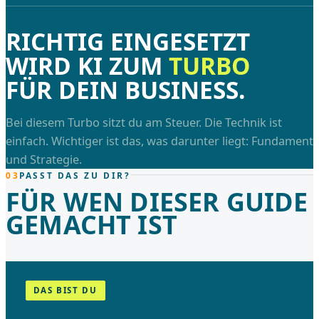
RICHTIG EINGESETZT
WIRD KI ZUM
TURBO
FÜR DEIN BUSINESS.
Bei diesem Turbo sitzt du am Steuer. Die Technik ist
einfach. Wichtiger ist das, was darunter liegt: Fundament
und Strategie.
03
PASST DAS ZU DIR?
FÜR WEN DIESER GUIDE
GEMACHT IST
DAS BIST DU