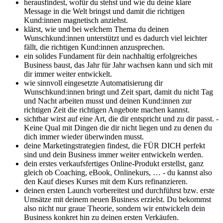
herausfindest, wofür du stehst und wie du deine klare
Message in die Welt bringst und damit die richtigen
Kund:innen magnetisch anziehst.
klärst, wie und bei welchem Thema du deinen
Wunschkund:innen unterstützt und es dadurch viel leichter
fällt, die richtigen Kund:innen anzusprechen.
ein solides Fundament für dein nachhaltig erfolgreiches
Business baust, das Jahr für Jahr wachsen kann und sich mit
dir immer weiter entwickelt.
wie sinnvoll eingesetzte Automatisierung dir
Wunschkund:innen bringt und Zeit spart, damit du nicht Tag
und Nacht arbeiten musst und deinen Kund:innen zur
richtigen Zeit die richtigen Angebote machen kannst.
sichtbar wirst auf eine Art, die dir entspricht und zu dir passt. -
Keine Qual mit Dingen die dir nicht liegen und zu denen du
dich immer wieder überwinden musst.
deine Marketingstrategien findest, die FÜR DICH perfekt
sind und dein Business immer weiter entwickeln werden.
dein erstes verkaufsfertiges Online-Produkt erstellst, ganz
gleich ob Coaching, eBook, Onlinekurs, … - du kannst also
den Kauf dieses Kurses mit dem Kurs refinanzieren.
deinen ersten Launch vorbereitest und durchführst bzw. erste
Umsätze mit deinem neuen Business erzielst. Du bekommst
also nicht nur graue Theorie, sondern wir entwickeln dein
Business konkret hin zu deinen ersten Verkäufen.