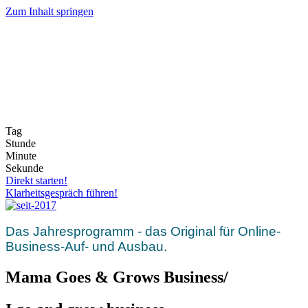
Zum Inhalt springen
ALLERLETZTES MAL ZU
DIESEM PREIS
NUR NOCH KURZE ZEIT!
Tag
Stunde
Minute
Sekunde
Direkt starten!
Klarheitsgespräch führen!
Das Jahresprogramm - das Original für Online-
Business-Auf- und Ausbau.
Mama Goes & Grows Business/