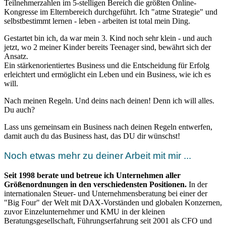
Teilnehmerzahlen im 5-stelligen Bereich die größten Online-
Kongresse im Elternbereich durchgeführt. Ich "atme Strategie" und
selbstbestimmt lernen - leben - arbeiten ist total mein Ding.
Gestartet bin ich, da war mein 3. Kind noch sehr klein - und auch
jetzt, wo 2 meiner Kinder bereits Teenager sind, bewährt sich der
Ansatz.
Ein stärkenorientiertes Business und die Entscheidung für Erfolg
erleichtert und ermöglicht ein Leben und ein Business, wie ich es
will.
Nach meinen Regeln. Und deins nach deinen! Denn ich will alles.
Du auch?
Lass uns gemeinsam ein Business nach deinen Regeln entwerfen,
damit auch du das Business hast, das DU dir wünschst!
Noch etwas mehr zu deiner Arbeit mit mir ...
Seit 1998 berate und betreue ich Unternehmen aller
Größenordnungen in den verschiedensten Positionen.
In der
internationalen Steuer- und Unternehmensberatung bei einer der
"Big Four" der Welt mit DAX-Vorständen und globalen Konzernen,
zuvor Einzelunternehmer und KMU in der kleinen
Beratungsgesellschaft, Führungserfahrung seit 2001 als CFO und